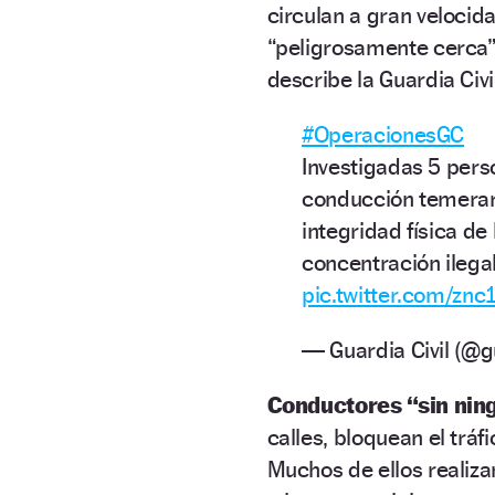
circulan a gran velocid
“peligrosamente cerca”
describe la Guardia Civi
#OperacionesGC
Investigadas 5 perso
conducción temerari
integridad física de
concentración ilega
pic.twitter.com/z
— Guardia Civil (@g
Conductores “sin ning
calles, bloquean el tráf
Muchos de ellos realiza