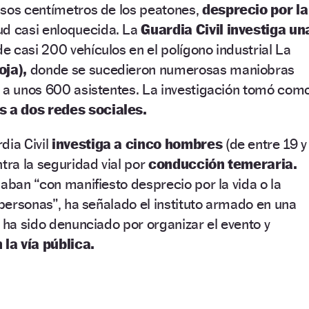
asos centímetros de los peatones,
desprecio por la
ud casi enloquecida. La
Guardia Civil investiga un
e casi 200 vehículos en el polígono industrial La
oja),
donde se sucedieron numerosas maniobras
o a unos 600 asistentes. La investigación tomó com
s a dos redes sociales.
dia Civil
investiga a cinco hombres
(de entre 19 y
tra la seguridad vial por
conducción temeraria.
laban “con manifiesto desprecio por la vida o la
 personas”, ha señalado el instituto armado en una
o ha sido denunciado por organizar el evento y
la vía pública.