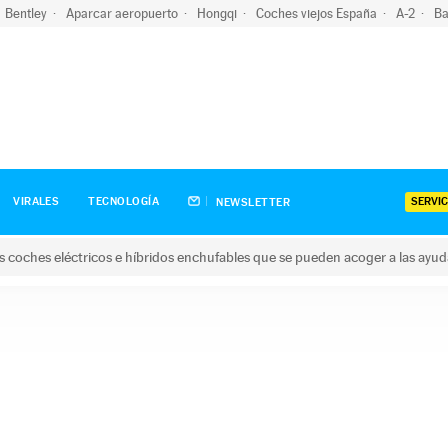
Bentley
Aparcar aeropuerto
Hongqi
Coches viejos España
A-2
Ba
SERVIC
VIRALES
TECNOLOGÍA
NEWSLETTER
s coches eléctricos e híbridos enchufables que se pueden acoger a las ayu
hes eléctricos e híbridos enchufables que se pueden acoger a la