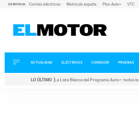
Coches eléctricos
Matrícula españa
Plan Auto+
VTC
ES NOTICIA:
ACTUALIDAD
ELÉCTRICOS
CONDUCIR
ACTUALIDAD
ELÉCTRICOS
CONDUCIR
PRUEBAS
PRUEBAS
Saltar
VIRALES
LO ÚLTIMO
La Lista Blanca del Programa Auto+: todos lo
al
PODCAST
LO ÚLTIMO
La Lista Blanca del Programa Auto+: todos los coc
contenido
MOTOS
TECNOLOGÍA
SUPERCOCHES
MOTORTV
PREMIOS
SERVICIOS