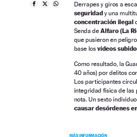
Derrapes y giros a esc
seguridad
y una multit
concentración ilegal
d
Senda de
Alfaro (La Ri
que pusieron en peligr
base los
vídeos subido
Como resultado, la Guar
40 años) por delitos con
Los participantes circu
integridad física de las
nota. Un sexto individu
causar desórdenes en 
MÁS INFORMACIÓN