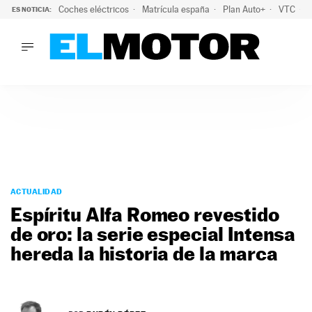
Coches eléctricos
Matrícula españa
Plan Auto+
VTC
ES NOTICIA:
LO ÚLTIMO
La Lista Blanca del Programa Auto+: todos los coches eléct
LO ÚLTIMO
La Lista Blanca del Programa Auto+: todos los coches eléctr
ACTUALIDAD
ELÉCTRICOS
CONDUCIR
PRUEBAS
Saltar
VIRALES
al
ACTUALIDAD
PODCAST
contenido
Espíritu Alfa Romeo revestido
MOTOS
de oro: la serie especial Intensa
TECNOLOGÍA
hereda la historia de la marca
SUPERCOCHES
MOTORTV
PREMIOS
SERVICIOS