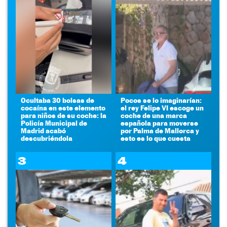
Ocultaba 30 bolsas de
Pocos se lo imaginarían:
cocaína en este elemento
el rey Felipe VI escoge un
para niños de su coche: la
coche de una marca
Policía Municipal de
española para moverse
Madrid acabó
por Palma de Mallorca y
descubriéndola
esto es lo que cuesta
3
4