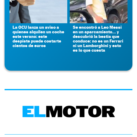
La OCU lanza un aviso a
Se encontró a Leo Messi
quienes alquilen un coche
en un aparcamiento... y
este verano: este
descubrió la bestia que
despiste puede costarte
conduce: no es un Ferrari
cientos de euros
ni un Lamborghini y esto
es lo que cuesta