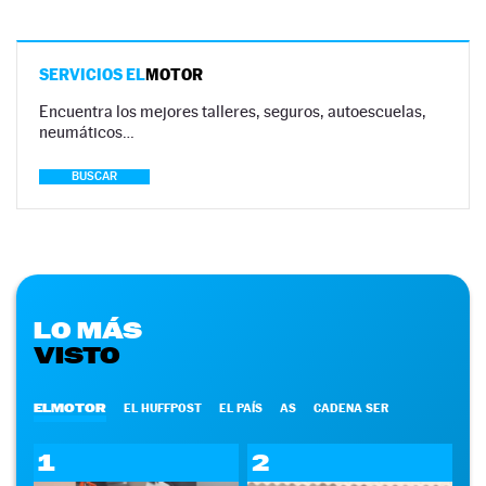
SERVICIOS EL
MOTOR
Encuentra los mejores talleres, seguros, autoescuelas,
neumáticos…
BUSCAR
LO MÁS
VISTO
ELMOTOR
EL HUFFPOST
EL PAÍS
AS
CADENA SER
1
2