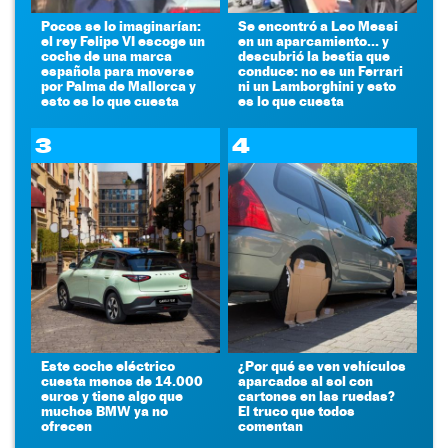
Pocos se lo imaginarían:
Se encontró a Leo Messi
el rey Felipe VI escoge un
en un aparcamiento... y
coche de una marca
descubrió la bestia que
española para moverse
conduce: no es un Ferrari
por Palma de Mallorca y
ni un Lamborghini y esto
esto es lo que cuesta
es lo que cuesta
3
4
Este coche eléctrico
¿Por qué se ven vehículos
cuesta menos de 14.000
aparcados al sol con
euros y tiene algo que
cartones en las ruedas?
muchos BMW ya no
El truco que todos
ofrecen
comentan