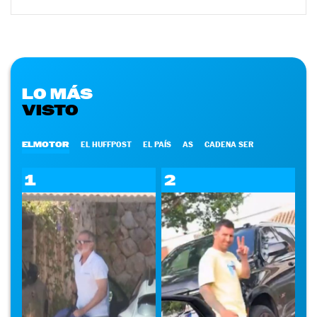
LO MÁS
VISTO
ELMOTOR
EL HUFFPOST
EL PAÍS
AS
CADENA SER
1
2