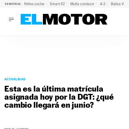
Niños coche
Smart #2
Multa conducir
A-2
Baliza V-1
ES NOTICIA:
LO ÚLTIMO
La policía advierte de este peligro y esta es una buena soluc
LO ÚLTIMO
La policía advierte de este peligro y esta es una buena soluci
ACTUALIDAD
ELÉCTRICOS
CONDUCIR
PRUEBAS
Saltar
VIRALES
al
ACTUALIDAD
PODCAST
contenido
Esta es la última matrícula
MOTOS
asignada hoy por la DGT: ¿qué
TECNOLOGÍA
cambio llegará en junio?
SUPERCOCHES
MOTORTV
PREMIOS
SERVICIOS