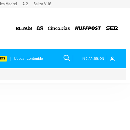
des Madrid
A-2
Baliza V-16
IOS
INICIAR SESIÓN