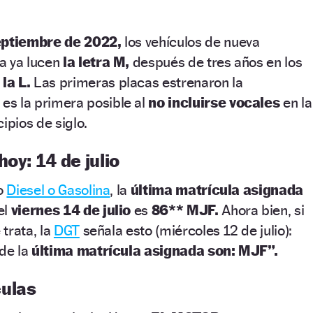
eptiembre de 2022,
los vehículos de nueva
a ya lucen
la letra M,
después de tres años en los
la L.
Las primeras placas estrenaron la
 es la primera posible al
no incluirse vocales
en la
ipios de siglo.
oy: 14 de julio
io
Diesel o Gasolina
, la
última matrícula asignada
el
viernes 14 de julio
es
86** MJF.
Ahora bien, si
 trata, la
DGT
señala esto (miércoles 12 de julio):
 de la
última matrícula asignada son: MJF”.
ulas