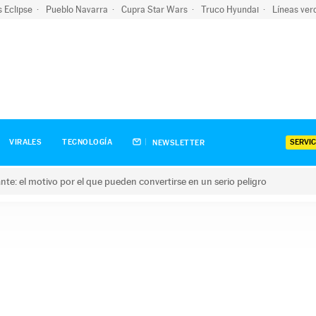
s Eclipse
Pueblo Navarra
Cupra Star Wars
Truco Hyundai
Líneas ver
SERVIC
VIRALES
TECNOLOGÍA
NEWSLETTER
olante: el motivo por el que pueden convertirse en un serio peligro
e: el motivo por el que pueden convertirse en un serio peligro