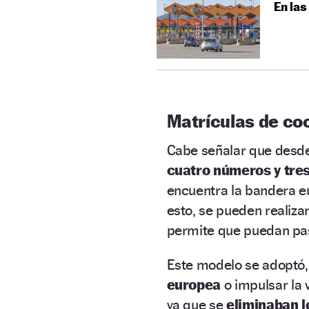
En las
Matrículas de co
Cabe señalar que desd
cuatro números y tres
encuentra la bandera eu
esto, se pueden realiza
permite que puedan p
Este modelo se adoptó, 
europea
o impulsar la 
ya que se
eliminaban l