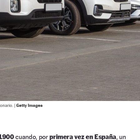
Getty Images
onario. |
 1900
cuando, por
primera vez en España
, un