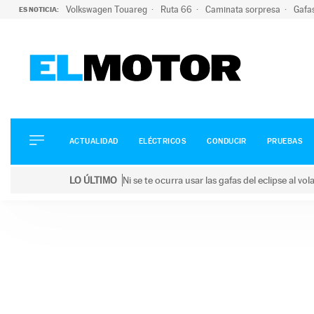
Volkswagen Touareg
Ruta 66
Caminata sorpresa
Gafa
ES NOTICIA:
ACTUALIDAD
ELÉCTRICOS
CONDUCIR
ACTUALIDAD
ELÉCTRICOS
CONDUCIR
PRUEBAS
PRUEBAS
Saltar
VIRALES
LO ÚLTIMO
Ni se te ocurra usar las gafas del eclipse al v
al
PODCAST
LO ÚLTIMO
Ni se te ocurra usar las gafas del eclipse al volant
contenido
MOTOS
TECNOLOGÍA
SUPERCOCHES
MOTORTV
PREMIOS
SERVICIOS