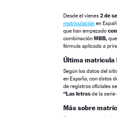
Desde el vienes
2 de s
matriculación
en Españ
que han empezado
con 
combinación
MBB,
que
fórmula aplicada a princ
Última matricula h
Según los datos del sit
en España, con datos d
de registros oficiales se
“Las letras
de la serie
Más sobre matríc