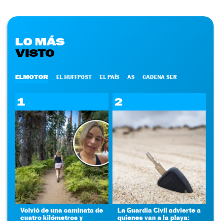
LO MÁS
VISTO
ELMOTOR
EL HUFFPOST
EL PAÍS
AS
CADENA SER
1
2
Volvió de una caminata de
La Guardia Civil advierte a
cuatro kilómetros y
quienes van a la playa: