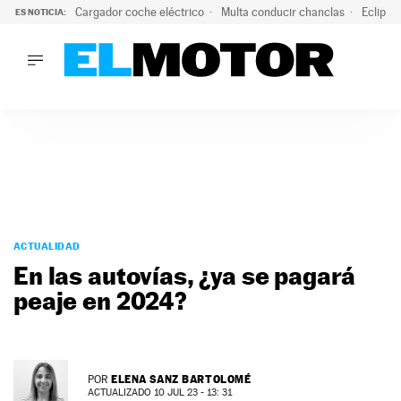
Cargador coche eléctrico
Multa conducir chanclas
Eclipse
ES NOTICIA:
LO ÚLTIMO
El hiperdeportivo que desafía todas las tendencias: V12 a
LO ÚLTIMO
El hiperdeportivo que desafía todas las tendencias: V12 at
ACTUALIDAD
ELÉCTRICOS
CONDUCIR
PRUEBAS
Saltar
VIRALES
al
ACTUALIDAD
PODCAST
contenido
En las autovías, ¿ya se pagará
MOTOS
peaje en 2024?
TECNOLOGÍA
SUPERCOCHES
MOTORTV
PREMIOS
ELENA SANZ BARTOLOMÉ
POR
SERVICIOS
ACTUALIZADO 10 JUL 23 - 13: 31