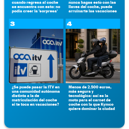
cuando regresa al coche
nunca hagas esto con las
se encuentra con esto: no
llaves del coche, puede
podía creer la 'sorpresa'
arruinarte las vacaciones
3
4
¿Se puede pasar la ITV en
Menos de 2.500 euros,
una comunidad autónoma
más segura y
distinta a la de
tecnológica: así es la
matriculación del coche
moto para el carnet de
si te toca en vacaciones?
coche con la que Kymco
quiere dominar la ciudad