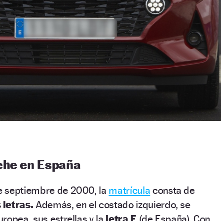
che en España
e septiembre de 2000, la
matrícula
consta de
 letras.
Además, en el costado izquierdo, se
ropea, sus estrellas y la
letra E
(de España). Con