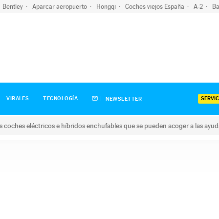
Bentley
Aparcar aeropuerto
Hongqi
Coches viejos España
A-2
Ba
SERVIC
VIRALES
TECNOLOGÍA
NEWSLETTER
s coches eléctricos e híbridos enchufables que se pueden acoger a las ayu
hes eléctricos e híbridos enchufables que se pueden acoger a la