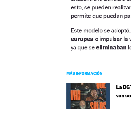
esto, se pueden realiza
permite que puedan p
Este modelo se adoptó, 
europea
o impulsar la
ya que se
eliminaban
l
MÁS INFORMACIÓN
La DGT
van so