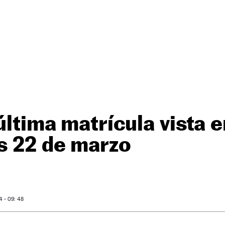
 última matrícula vista 
s 22 de marzo
 - 09: 48