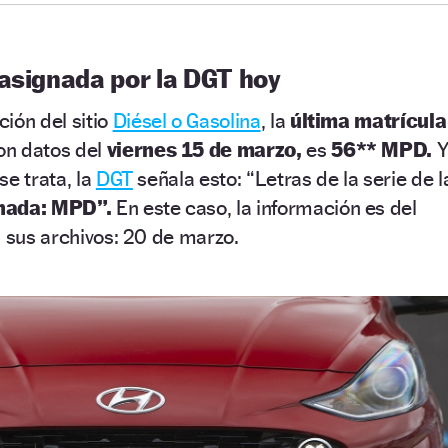
 asignada por la DGT hoy
ión del sitio
Diésel o Gasolina
, la
última matrícula
on datos del
viernes 15 de marzo,
es
56**
M
PD.
 se trata, la
DGT
señala esto:
“Letras de la serie de l
gnada: MPD”.
En este caso, la información es del
n sus archivos: 20 de marzo.