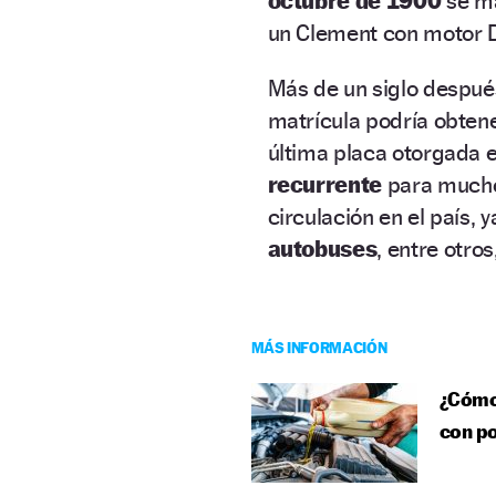
octubre de 1900
se ma
un Clement con motor Di
Más de un siglo despu
matrícula podría obtene
última placa otorgada 
recurrente
para mucho
circulación en el país, 
autobuses
, entre otro
MÁS INFORMACIÓN
¿Cómo 
con po