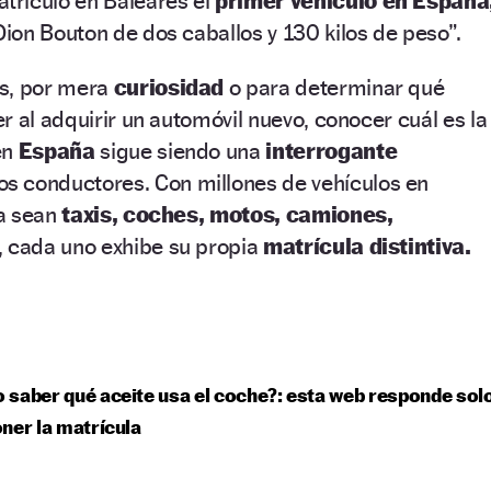
triculó en Baleares el
primer vehículo en España
on Bouton de dos caballos y 130 kilos de peso”.
és, por mera
curiosidad
o para determinar qué
r al adquirir un automóvil nuevo, conocer cuál es la
en
España
sigue siendo una
interrogante
s conductores. Con millones de vehículos en
ya sean
taxis, coches, motos, camiones,
s, cada uno exhibe su propia
matrícula distintiva.
saber qué aceite usa el coche?: esta web responde sol
ner la matrícula