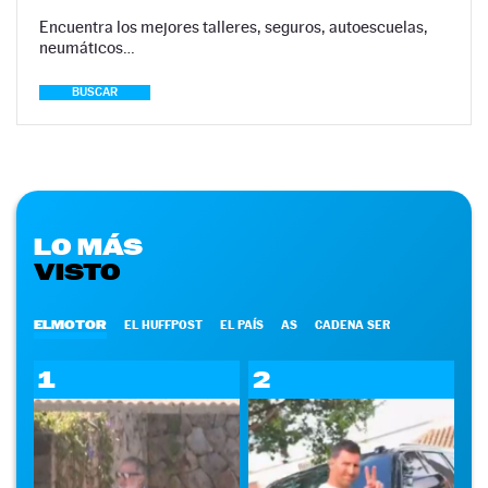
Encuentra los mejores talleres, seguros, autoescuelas,
neumáticos…
BUSCAR
LO MÁS
VISTO
ELMOTOR
EL HUFFPOST
EL PAÍS
AS
CADENA SER
1
2