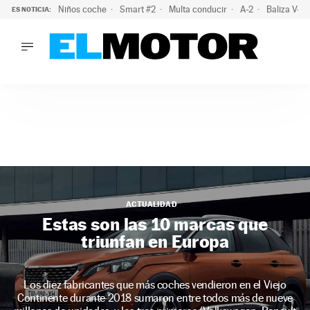
Niños coche
Smart #2
Multa conducir
A-2
Baliza V-1
ES NOTICIA:
LO ÚLTIMO
La policía advierte de este peligro y esta es una buena soluc
LO ÚLTIMO
La policía advierte de este peligro y esta es una buena soluci
ACTUALIDAD
ELÉCTRICOS
CONDUCIR
PRUEBAS
Saltar
VIRALES
al
PODCAST
contenido
ACTUALIDAD
MOTOS
Estas son las 10 marcas que
TECNOLOGÍA
triunfan en Europa
SUPERCOCHES
MOTORTV
PREMIOS
Los diez fabricantes que más coches vendieron en el Viejo
Continente durante 2018 sumaron entre todos más de nueve
SERVICIOS