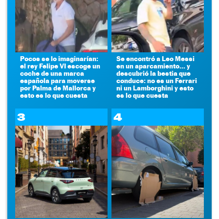
Pocos se lo imaginarían:
Se encontró a Leo Messi
el rey Felipe VI escoge un
en un aparcamiento... y
coche de una marca
descubrió la bestia que
española para moverse
conduce: no es un Ferrari
por Palma de Mallorca y
ni un Lamborghini y esto
esto es lo que cuesta
es lo que cuesta
3
4