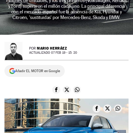
millones de unidades, y los tres primeros (Volkswagen, Renault
y Ford) superaron el millón cada uno. La principal diferencia
NEWSLETTER
con el mercado español fue la ausencia de Kia, Hyundai y
Citroën, 'sustituidas' por Mercedes-Benz, Skoda y BMW.
SÍGUENOS
MARIO HERRÁEZ
POR
ACTUALIZADO 07 FEB 19 - 15: 20
Añadir EL MOTOR en Google