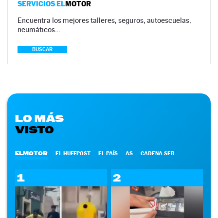
SERVICIOS EL
MOTOR
Encuentra los mejores talleres, seguros, autoescuelas,
neumáticos…
BUSCAR
LO MÁS
VISTO
ELMOTOR
EL HUFFPOST
EL PAÍS
AS
CADENA SER
1
2