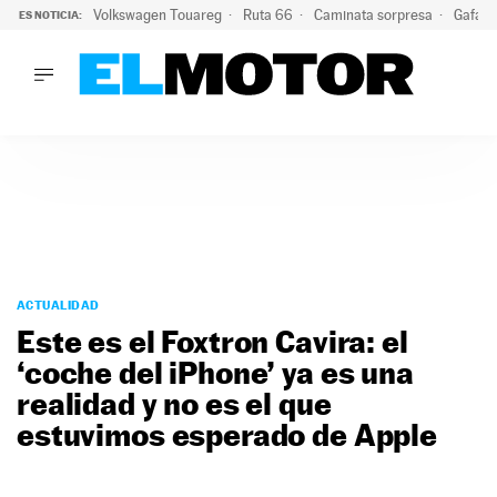
Volkswagen Touareg
Ruta 66
Caminata sorpresa
Gafas 
ES NOTICIA:
LO ÚLTIMO
Ni se te ocurra usar las gafas del eclipse al volante: el moti
LO ÚLTIMO
Ni se te ocurra usar las gafas del eclipse al volante: el motiv
ACTUALIDAD
ELÉCTRICOS
CONDUCIR
PRUEBAS
Saltar
VIRALES
al
ACTUALIDAD
PODCAST
contenido
Este es el Foxtron Cavira: el
MOTOS
‘coche del iPhone’ ya es una
TECNOLOGÍA
realidad y no es el que
SUPERCOCHES
MOTORTV
estuvimos esperado de Apple
PREMIOS
SERVICIOS