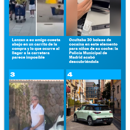
Lanzan a su amigo cuesta
Ocultaba 30 bolsas de
abajo en un carrito de la
cocaína en este elemento
compra y lo que ocurre al
para niños de su coche: la
llegar a la carretera
Policía Municipal de
parece imposible
Madrid acabó
descubriéndola
3
4