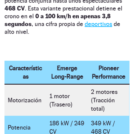
potencia conjunta hasta unos espectaculares
468 CV
. Esta variante prestacional detiene el
crono en el
0 a 100 km/h en apenas 3,8
segundos
, una cifra propia de
deportivos
de
alto nivel.
Característic
Emerge
Pioneer
as
Long-Range
Performance
2 motores
1 motor
Motorización
(Tracción
(Trasero)
total)
186 kW / 249
349 kW /
Potencia
CV
468 CV