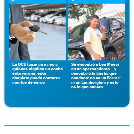
La OCU lanza un aviso a
Se encontró a Leo Messi
quienes alquilen un coche
en un aparcamiento... y
este verano: este
descubrió la bestia que
despiste puede costarte
conduce: no es un Ferrari
cientos de euros
ni un Lamborghini y esto
es lo que cuesta