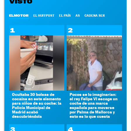
VISTO
ELMOTOR
EL HUFFPOST
EL PAÍS
AS
CADENA SER
1
2
Ocultaba 30 bolsas de
Pocos se lo imaginarían:
cocaína en este elemento
el rey Felipe VI escoge un
para niños de su coche: la
coche de una marca
Policía Municipal de
española para moverse
Madrid acabó
por Palma de Mallorca y
descubriéndola
esto es lo que cuesta
3
4