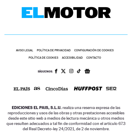
AVISO LEGAL
POLÍTICA DE PRIVACIDAD
CONFIGURACIÓN DE COOKIES
POLÍTICA DE COOKIES
ACCESIBILIDAD
CONTACTO
SÍGUENOS:
EDICIONES EL PAIS, S.L.U.
realiza una reserva expresa de las
reproducciones y usos de las obras y otras prestaciones accesibles
desde este sitio web a medios de lectura mecánica u otros medios
que resulten adecuados a tal fin de conformidad con el artículo 67.3
del Real Decreto-ley 24/2021, de 2 de noviembre.