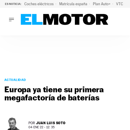
Coches eléctricos
Matrícula españa
Plan Auto+
VTC
ES NOTICIA:
LO ÚLTIMO
La Lista Blanca del Programa Auto+: todos los coches eléct
LO ÚLTIMO
La Lista Blanca del Programa Auto+: todos los coches eléctr
ACTUALIDAD
ELÉCTRICOS
CONDUCIR
PRUEBAS
Saltar
VIRALES
al
ACTUALIDAD
PODCAST
contenido
Europa ya tiene su primera
MOTOS
megafactoría de baterías
TECNOLOGÍA
SUPERCOCHES
MOTORTV
PREMIOS
JUAN LUIS SOTO
POR
SERVICIOS
04 ENE 22 - 12: 35