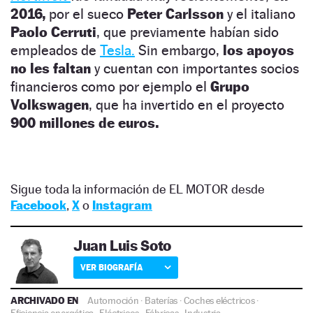
2016,
por el sueco
Peter Carlsson
y el italiano
Paolo Cerruti
, que previamente habían sido
empleados de
Tesla.
Sin embargo,
los apoyos
no les faltan
y cuentan con importantes socios
financieros como por ejemplo el
Grupo
Volkswagen
, que ha invertido en el proyecto
900 millones de euros.
Sigue toda la información de EL MOTOR desde
Facebook
,
X
o
Instagram
Juan Luis Soto
VER BIOGRAFÍA
ARCHIVADO EN
Automoción
·
Baterías
·
Coches eléctricos
·
Eficiencia energética
·
Eléctricos
·
Fábricas
·
Industria