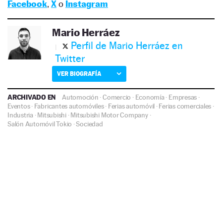
Facebook
,
X
o
Instagram
Mario Herráez
Perfil de Mario Herráez en
Twitter
VER BIOGRAFÍA
ARCHIVADO EN
Automoción
·
Comercio
·
Economía
·
Empresas
·
Eventos
·
Fabricantes automóviles
·
Ferias automóvil
·
Ferias comerciales
·
Industria
·
Mitsubishi
·
Mitsubishi Motor Company
·
Salón Automóvil Tokio
·
Sociedad