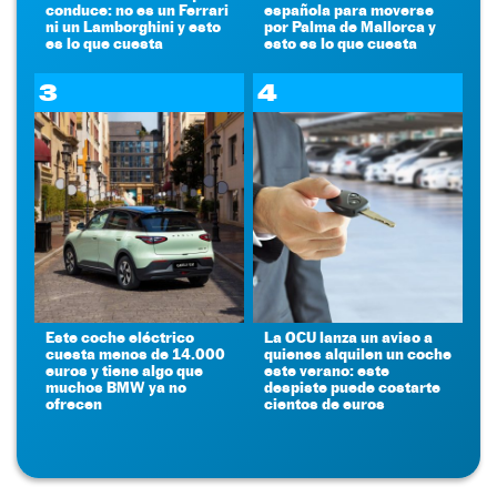
conduce: no es un Ferrari
española para moverse
ni un Lamborghini y esto
por Palma de Mallorca y
es lo que cuesta
esto es lo que cuesta
3
4
Este coche eléctrico
La OCU lanza un aviso a
cuesta menos de 14.000
quienes alquilen un coche
euros y tiene algo que
este verano: este
muchos BMW ya no
despiste puede costarte
ofrecen
cientos de euros