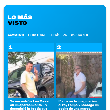
LO MÁS
VISTO
ELMOTOR
EL HUFFPOST
EL PAÍS
AS
CADENA SER
1
2
Se encontró a Leo Messi
Pocos se lo imaginarían:
en un aparcamiento... y
el rey Felipe VI escoge un
descubrió la bestia que
coche de una marca