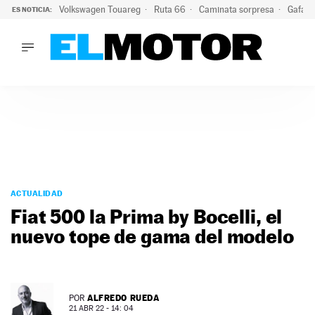
Volkswagen Touareg
Ruta 66
Caminata sorpresa
Gafas 
ES NOTICIA:
LO ÚLTIMO
Ni se te ocurra usar las gafas del eclipse al volante: el moti
LO ÚLTIMO
Ni se te ocurra usar las gafas del eclipse al volante: el motiv
ACTUALIDAD
ELÉCTRICOS
CONDUCIR
PRUEBAS
Saltar
VIRALES
al
ACTUALIDAD
PODCAST
contenido
Fiat 500 la Prima by Bocelli, el
MOTOS
nuevo tope de gama del modelo
TECNOLOGÍA
SUPERCOCHES
MOTORTV
PREMIOS
ALFREDO RUEDA
POR
SERVICIOS
21 ABR 22 - 14: 04