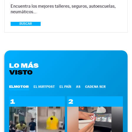
Encuentra los mejores talleres, seguros, autoescuelas,
neumáticos…
BUSCAR
LO MÁS
VISTO
ELMOTOR
EL HUFFPOST
EL PAÍS
AS
CADENA SER
1
2