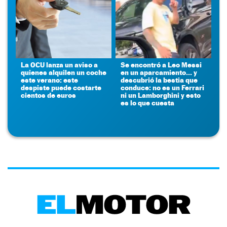
La OCU lanza un aviso a
Se encontró a Leo Messi
quienes alquilen un coche
en un aparcamiento... y
este verano: este
descubrió la bestia que
despiste puede costarte
conduce: no es un Ferrari
cientos de euros
ni un Lamborghini y esto
es lo que cuesta