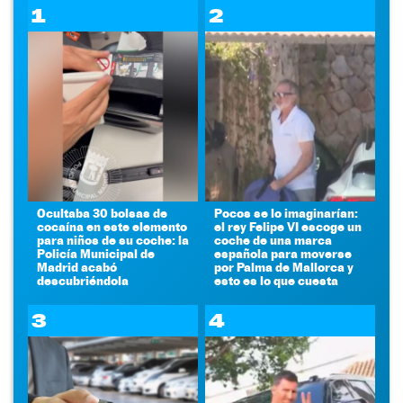
1
2
Ocultaba 30 bolsas de
Pocos se lo imaginarían:
cocaína en este elemento
el rey Felipe VI escoge un
para niños de su coche: la
coche de una marca
Policía Municipal de
española para moverse
Madrid acabó
por Palma de Mallorca y
descubriéndola
esto es lo que cuesta
3
4