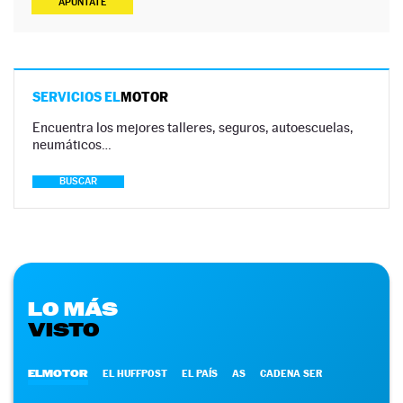
APÚNTATE
SERVICIOS EL
MOTOR
Encuentra los mejores talleres, seguros, autoescuelas,
neumáticos…
BUSCAR
LO MÁS
VISTO
ELMOTOR
EL HUFFPOST
EL PAÍS
AS
CADENA SER