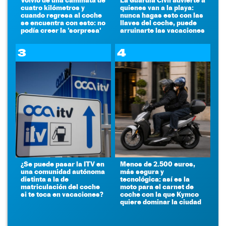
cuatro kilómetros y
quienes van a la playa:
cuando regresa al coche
nunca hagas esto con las
se encuentra con esto: no
llaves del coche, puede
podía creer la 'sorpresa'
arruinarte las vacaciones
3
4
¿Se puede pasar la ITV en
Menos de 2.500 euros,
una comunidad autónoma
más segura y
distinta a la de
tecnológica: así es la
matriculación del coche
moto para el carnet de
si te toca en vacaciones?
coche con la que Kymco
quiere dominar la ciudad