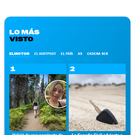
LO MÁS
VISTO
ELMOTOR
EL HUFFPOST
EL PAÍS
AS
CADENA SER
1
2
Volvió de una caminata de
La Guardia Civil advierte a