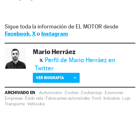
Sigue toda la información de EL MOTOR desde
Facebook
,
X
o
Instagram
Mario Herráez
Perfil de Mario Herráez en
Twitter
VER BIOGRAFÍA
ARCHIVADO EN
Automoción
·
Coches
·
Coches lujo
·
Economía
·
Empresas
·
Estilo vida
·
Fabricantes automóviles
·
Ford
·
Industria
·
Lujo
·
Transporte
·
Vehículos