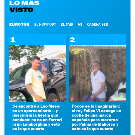
LO MÁS
VISTO
ELMOTOR
EL HUFFPOST
EL PAÍS
AS
CADENA SER
1
2
Se encontró a Leo Messi
Pocos se lo imaginarían:
en un aparcamiento... y
el rey Felipe VI escoge un
descubrió la bestia que
coche de una marca
conduce: no es un Ferrari
española para moverse
ni un Lamborghini y esto
por Palma de Mallorca y
es lo que cuesta
esto es lo que cuesta