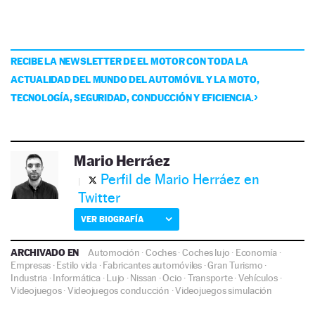
RECIBE LA NEWSLETTER DE EL MOTOR CON TODA LA
ACTUALIDAD DEL MUNDO DEL AUTOMÓVIL Y LA MOTO,
TECNOLOGÍA, SEGURIDAD, CONDUCCIÓN Y EFICIENCIA.
Mario Herráez
Perfil de Mario Herráez en
Twitter
VER BIOGRAFÍA
ARCHIVADO EN
Automoción
·
Coches
·
Coches lujo
·
Economía
·
Empresas
·
Estilo vida
·
Fabricantes automóviles
·
Gran Turismo
·
Industria
·
Informática
·
Lujo
·
Nissan
·
Ocio
·
Transporte
·
Vehículos
·
Videojuegos
·
Videojuegos conducción
·
Videojuegos simulación