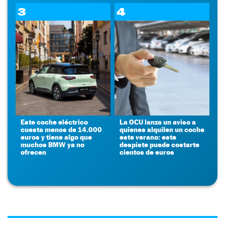
3
4
Este coche eléctrico
La OCU lanza un aviso a
cuesta menos de 14.000
quienes alquilen un coche
euros y tiene algo que
este verano: este
muchos BMW ya no
despiste puede costarte
ofrecen
cientos de euros