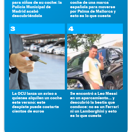
para niños de su coche: la
coche de una marca
Policía Municipal de
española para moverse
Madrid acabó
por Palma de Mallorca y
descubriéndola
esto es lo que cuesta
3
4
La OCU lanza un aviso a
Se encontró a Leo Messi
quienes alquilen un coche
en un aparcamiento... y
este verano: este
descubrió la bestia que
despiste puede costarte
conduce: no es un Ferrari
cientos de euros
ni un Lamborghini y esto
es lo que cuesta