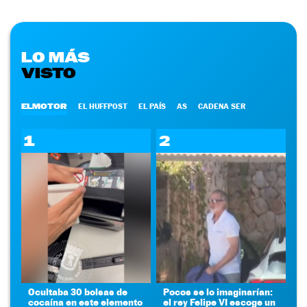
LO MÁS
VISTO
ELMOTOR
EL HUFFPOST
EL PAÍS
AS
CADENA SER
1
2
Ocultaba 30 bolsas de
Pocos se lo imaginarían:
cocaína en este elemento
el rey Felipe VI escoge un