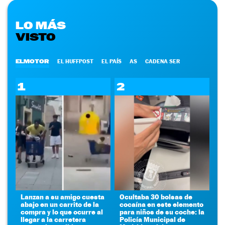
LO MÁS
VISTO
ELMOTOR
EL HUFFPOST
EL PAÍS
AS
CADENA SER
1
2
Lanzan a su amigo cuesta
Ocultaba 30 bolsas de
abajo en un carrito de la
cocaína en este elemento
compra y lo que ocurre al
para niños de su coche: la
llegar a la carretera
Policía Municipal de