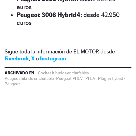
euros
Peugeot 3008 Hybrid4:
desde 42.950
euros
Sigue toda la información de EL MOTOR desde
Facebook
,
X
o
Instagram
ARCHIVADO EN
Coches híbridos enchufables
·
Peugeot híbrido enchufable
·
Peugeot PHEV
·
PHEV
·
Plug-in Hybrid
·
Peugeot