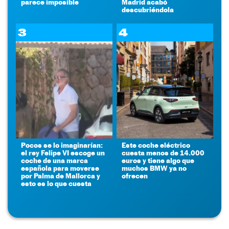
parece imposible
Madrid acabó
descubriéndola
3
4
Pocos se lo imaginarían:
Este coche eléctrico
el rey Felipe VI escoge un
cuesta menos de 14.000
coche de una marca
euros y tiene algo que
española para moverse
muchos BMW ya no
por Palma de Mallorca y
ofrecen
esto es lo que cuesta