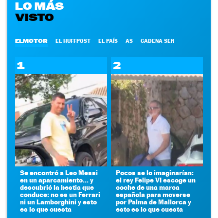
LO MÁS
VISTO
ELMOTOR
EL HUFFPOST
EL PAÍS
AS
CADENA SER
1
2
Se encontró a Leo Messi
Pocos se lo imaginarían:
en un aparcamiento... y
el rey Felipe VI escoge un
descubrió la bestia que
coche de una marca
conduce: no es un Ferrari
española para moverse
ni un Lamborghini y esto
por Palma de Mallorca y
es lo que cuesta
esto es lo que cuesta