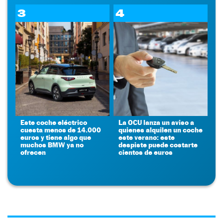
3
4
Este coche eléctrico
La OCU lanza un aviso a
cuesta menos de 14.000
quienes alquilen un coche
euros y tiene algo que
este verano: este
muchos BMW ya no
despiste puede costarte
ofrecen
cientos de euros