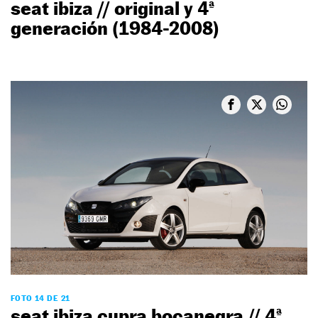
seat ibiza // original y 4ª
generación (1984-2008)
FOTO 14 DE 21
seat ibiza cupra bocanegra // 4ª