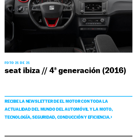
FOTO 21 DE 21
seat ibiza // 4ª generación (2016)
RECIBE LA NEWSLETTER DE EL MOTOR CON TODA LA
ACTUALIDAD DEL MUNDO DEL AUTOMÓVIL Y LA MOTO,
TECNOLOGÍA, SEGURIDAD, CONDUCCIÓN Y EFICIENCIA.