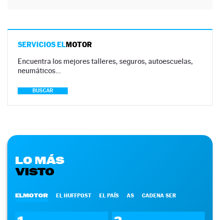
SERVICIOS EL
MOTOR
Encuentra los mejores talleres, seguros, autoescuelas,
neumáticos…
BUSCAR
LO MÁS
VISTO
ELMOTOR
EL HUFFPOST
EL PAÍS
AS
CADENA SER
1
2