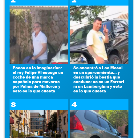
Pocos se lo imaginarían:
Se encontró a Leo Messi
el rey Felipe VI escoge un
en un aparcamiento... y
coche de una marca
descubrió la bestia que
española para moverse
conduce: no es un Ferrari
por Palma de Mallorca y
ni un Lamborghini y esto
esto es lo que cuesta
es lo que cuesta
3
4