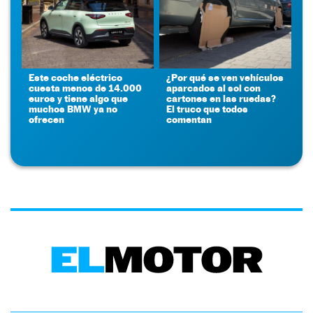
Este coche eléctrico
¿Por qué se ven vehículos
cuesta menos de 14.000
aparcados al sol con
euros y tiene algo que
cartones en las ruedas?
muchos BMW ya no
El truco que todos
ofrecen
comentan