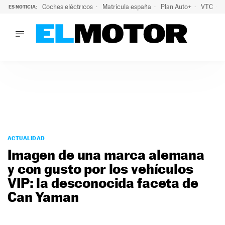
Coches eléctricos
Matrícula españa
Plan Auto+
VTC
ES NOTICIA:
LO ÚLTIMO
La Lista Blanca del Programa Auto+: todos los coches eléct
LO ÚLTIMO
La Lista Blanca del Programa Auto+: todos los coches eléctr
ACTUALIDAD
ELÉCTRICOS
CONDUCIR
PRUEBAS
Saltar
VIRALES
al
ACTUALIDAD
PODCAST
contenido
Imagen de una marca alemana
MOTOS
y con gusto por los vehículos
TECNOLOGÍA
VIP: la desconocida faceta de
SUPERCOCHES
MOTORTV
Can Yaman
PREMIOS
SERVICIOS