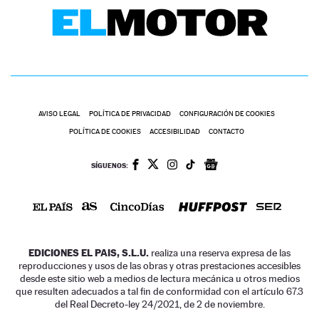
AVISO LEGAL
POLÍTICA DE PRIVACIDAD
CONFIGURACIÓN DE COOKIES
POLÍTICA DE COOKIES
ACCESIBILIDAD
CONTACTO
SÍGUENOS:
EDICIONES EL PAIS, S.L.U.
realiza una reserva expresa de las
reproducciones y usos de las obras y otras prestaciones accesibles
desde este sitio web a medios de lectura mecánica u otros medios
que resulten adecuados a tal fin de conformidad con el artículo 67.3
del Real Decreto-ley 24/2021, de 2 de noviembre.