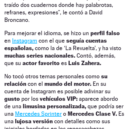
traído dos cuadernos donde hay palabrotas,
refranes, expresiones”, le contó a David
Broncano.
Para mejorar el idioma, se hizo un
perfil falso
en
Instagram
con el que
seguía cuentas
españolas,
como la de ‘La Revuelta’, y ha visto
muchas series nacionales.
Contó, además,
que su
actor favorito
es
Luis Zahera.
No tocó otros temas personales como
su
relación
con el
mundo del motor.
En su
cuenta de Instagram es posible adivinar su
gusto
por los
vehículos VIP:
aparece abordo
de una
limusina personalizada,
que podría ser
una
Mercedes Sprinter
o
Mercedes Clase V.
Es
una
lujosa versión
con detalles como sus
iniciales bordadas en los reposacabezas.