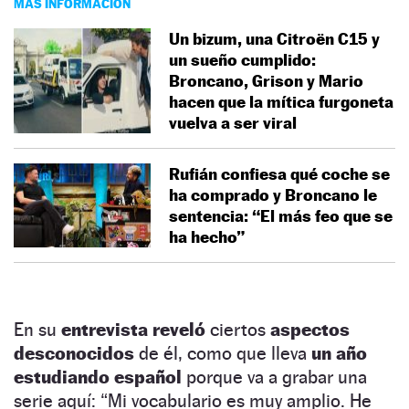
MÁS INFORMACIÓN
Un bizum, una Citroën C15 y
un sueño cumplido:
Broncano, Grison y Mario
hacen que la mítica furgoneta
vuelva a ser viral
Rufián confiesa qué coche se
ha comprado y Broncano le
sentencia: “El más feo que se
ha hecho”
En su
entrevista reveló
ciertos
aspectos
desconocidos
de él, como que lleva
un año
estudiando español
porque va a grabar una
serie aquí: “Mi vocabulario es muy amplio. He