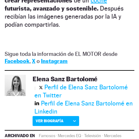
crear
representaciones
de un
coche
futurista, avanzado y sostenible.
Después
recibían las imágenes generadas por la IA y
podían compartirlas.
Sigue toda la información de EL MOTOR desde
Facebook
,
X
o
Instagram
Elena Sanz Bartolomé
Perfil de Elena Sanz Bartolomé
en Twitter
Perfil de Elena Sanz Bartolomé en
Linkedin
VER BIOGRAFÍA
ARCHIVADO EN
Famosos
·
Mercedes EQ
·
Televisión
·
Mercedes