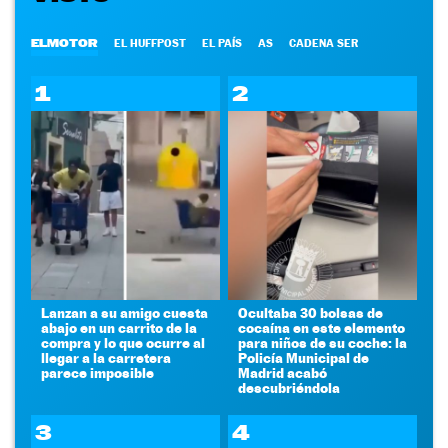
ELMOTOR
EL HUFFPOST
EL PAÍS
AS
CADENA SER
1
2
Lanzan a su amigo cuesta
Ocultaba 30 bolsas de
abajo en un carrito de la
cocaína en este elemento
compra y lo que ocurre al
para niños de su coche: la
llegar a la carretera
Policía Municipal de
parece imposible
Madrid acabó
descubriéndola
3
4