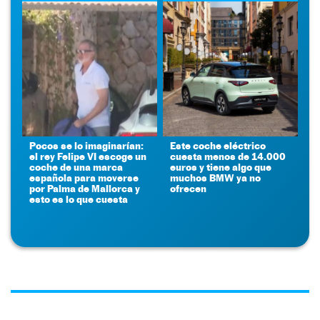
Pocos se lo imaginarían:
Este coche eléctrico
el rey Felipe VI escoge un
cuesta menos de 14.000
coche de una marca
euros y tiene algo que
española para moverse
muchos BMW ya no
por Palma de Mallorca y
ofrecen
esto es lo que cuesta