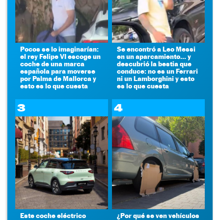
Pocos se lo imaginarían:
Se encontró a Leo Messi
el rey Felipe VI escoge un
en un aparcamiento... y
coche de una marca
descubrió la bestia que
española para moverse
conduce: no es un Ferrari
por Palma de Mallorca y
ni un Lamborghini y esto
esto es lo que cuesta
es lo que cuesta
3
4
Este coche eléctrico
¿Por qué se ven vehículos