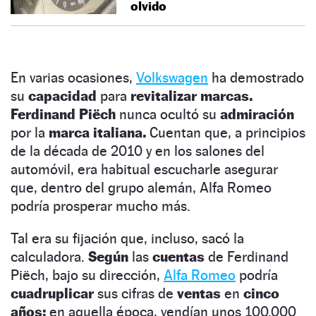
olvido
En varias ocasiones,
Volkswagen
ha demostrado
su
capacidad
para
revitalizar marcas.
Ferdinand Piëch
nunca ocultó su
admiración
por la
marca italiana.
Cuentan que, a principios
de la década de 2010 y en los salones del
automóvil, era habitual escucharle asegurar
que, dentro del grupo alemán, Alfa Romeo
podría prosperar mucho más.
Tal era su fijación que, incluso, sacó la
calculadora.
Según
las
cuentas
de Ferdinand
Piëch, bajo su dirección,
Alfa Romeo
podría
cuadruplicar
sus cifras de
ventas
en
cinco
años:
en aquella época, vendían unos 100.000