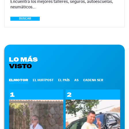
Encuentra los mejores talleres, seguros, autoescuelas,
neumáticos…
BUSCAR
LO MÁS
VISTO
ELMOTOR
EL HUFFPOST
EL PAÍS
AS
CADENA SER
1
2