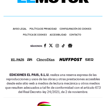
AVISO LEGAL
POLÍTICA DE PRIVACIDAD
CONFIGURACIÓN DE COOKIES
POLÍTICA DE COOKIES
ACCESIBILIDAD
CONTACTO
SÍGUENOS:
EDICIONES EL PAIS, S.L.U.
realiza una reserva expresa de las
reproducciones y usos de las obras y otras prestaciones accesibles
desde este sitio web a medios de lectura mecánica u otros medios
que resulten adecuados a tal fin de conformidad con el artículo 67.3
del Real Decreto-ley 24/2021, de 2 de noviembre.