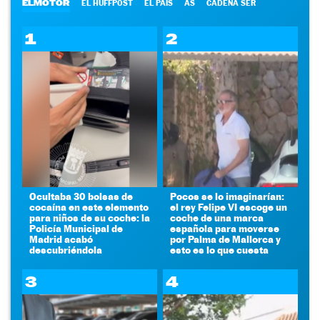
ELMOTOR
EL HUFFPOST
EL PAÍS
AS
CADENA SER
1
2
Ocultaba 30 bolsas de
Pocos se lo imaginarían:
cocaína en este elemento
el rey Felipe VI escoge un
para niños de su coche: la
coche de una marca
Policía Municipal de
española para moverse
Madrid acabó
por Palma de Mallorca y
descubriéndola
esto es lo que cuesta
3
4