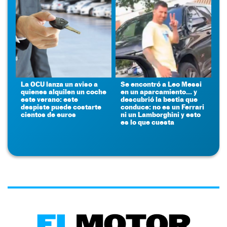
La OCU lanza un aviso a
Se encontró a Leo Messi
quienes alquilen un coche
en un aparcamiento... y
este verano: este
descubrió la bestia que
despiste puede costarte
conduce: no es un Ferrari
cientos de euros
ni un Lamborghini y esto
es lo que cuesta