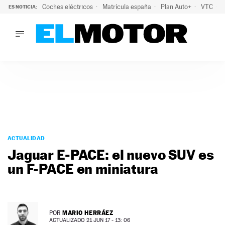
Coches eléctricos
Matrícula españa
Plan Auto+
VTC
ES NOTICIA:
LO ÚLTIMO
La Lista Blanca del Programa Auto+: todos los coches eléct
LO ÚLTIMO
La Lista Blanca del Programa Auto+: todos los coches eléctr
ACTUALIDAD
ELÉCTRICOS
CONDUCIR
PRUEBAS
Saltar
VIRALES
al
ACTUALIDAD
PODCAST
contenido
Jaguar E-PACE: el nuevo SUV es
MOTOS
un F-PACE en miniatura
TECNOLOGÍA
SUPERCOCHES
MOTORTV
PREMIOS
MARIO HERRÁEZ
POR
SERVICIOS
ACTUALIZADO 21 JUN 17 - 13: 06