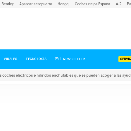
Bentley
Aparcar aeropuerto
Hongqi
Coches viejos España
A-2
Ba
SERVIC
VIRALES
TECNOLOGÍA
NEWSLETTER
s coches eléctricos e híbridos enchufables que se pueden acoger a las ayu
hes eléctricos e híbridos enchufables que se pueden acoger a la