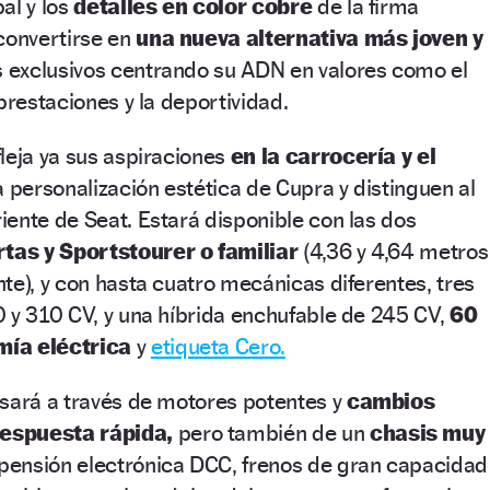
al y los
detalles en color cobre
de la firma
convertirse en
una nueva alternativa más joven y
s exclusivos centrando su ADN en valores como el
prestaciones y la deportividad.
leja ya sus aspiraciones
en la carrocería y el
 personalización estética de Cupra y distinguen al
ente de Seat. Estará disponible con las dos
tas y Sportstourer o familiar
(4,36 y 4,64 metros
te), y con hasta cuatro mecánicas diferentes, tres
 y 310 CV, y una híbrida enchufable de 245 CV,
60
mía eléctrica
y
etiqueta Cero.
esará a través de motores potentes y
cambios
espuesta rápida,
pero también de un
chasis muy
spensión electrónica DCC, frenos de gran capacidad