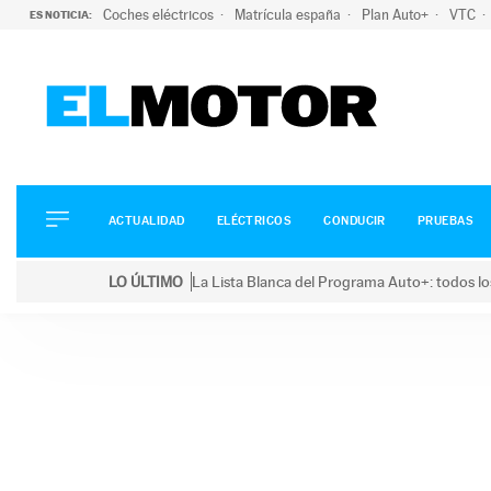
Coches eléctricos
Matrícula españa
Plan Auto+
VTC
ES NOTICIA:
ACTUALIDAD
ELÉCTRICOS
CONDUCIR
ACTUALIDAD
ELÉCTRICOS
CONDUCIR
PRUEBAS
PRUEBAS
Saltar
VIRALES
LO ÚLTIMO
La Lista Blanca del Programa Auto+: todos lo
al
PODCAST
LO ÚLTIMO
La Lista Blanca del Programa Auto+: todos los coc
contenido
MOTOS
TECNOLOGÍA
SUPERCOCHES
MOTORTV
PREMIOS
SERVICIOS