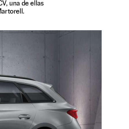
V, una de ellas
artorell.