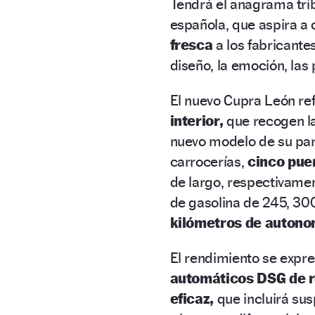
Tendrá el anagrama trib
española, que aspira a 
fresca
a los fabricante
diseño, la emoción, las 
El nuevo Cupra León ref
interior,
que recogen la
nuevo modelo de su pari
carrocerías,
cinco puer
de largo, respectivamen
de gasolina de 245, 300
kilómetros de autono
El rendimiento se expr
automáticos DSG de r
eficaz,
que incluirá su