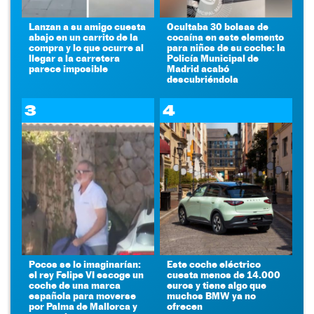
Lanzan a su amigo cuesta
Ocultaba 30 bolsas de
abajo en un carrito de la
cocaína en este elemento
compra y lo que ocurre al
para niños de su coche: la
llegar a la carretera
Policía Municipal de
parece imposible
Madrid acabó
descubriéndola
3
4
Pocos se lo imaginarían:
Este coche eléctrico
el rey Felipe VI escoge un
cuesta menos de 14.000
coche de una marca
euros y tiene algo que
española para moverse
muchos BMW ya no
por Palma de Mallorca y
ofrecen