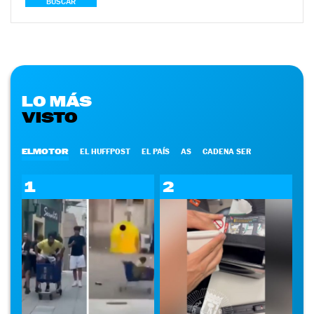
BUSCAR
LO MÁS
VISTO
ELMOTOR
EL HUFFPOST
EL PAÍS
AS
CADENA SER
1
2