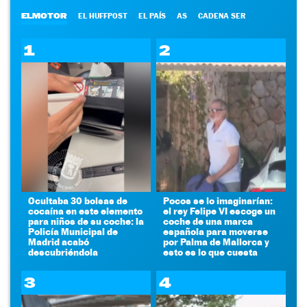
ELMOTOR
EL HUFFPOST
EL PAÍS
AS
CADENA SER
1
2
Ocultaba 30 bolsas de
Pocos se lo imaginarían:
cocaína en este elemento
el rey Felipe VI escoge un
para niños de su coche: la
coche de una marca
Policía Municipal de
española para moverse
Madrid acabó
por Palma de Mallorca y
descubriéndola
esto es lo que cuesta
3
4