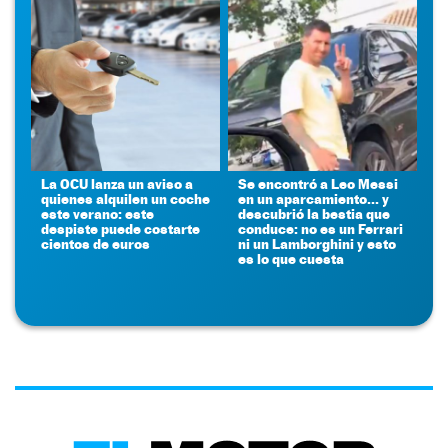
La OCU lanza un aviso a
Se encontró a Leo Messi
quienes alquilen un coche
en un aparcamiento... y
este verano: este
descubrió la bestia que
despiste puede costarte
conduce: no es un Ferrari
cientos de euros
ni un Lamborghini y esto
es lo que cuesta