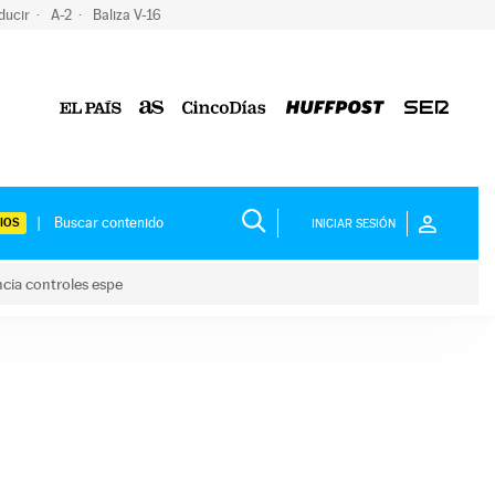
ducir
A-2
Baliza V-16
IOS
INICIAR SESIÓN
ncia controles espe
 y anuncia controles espe