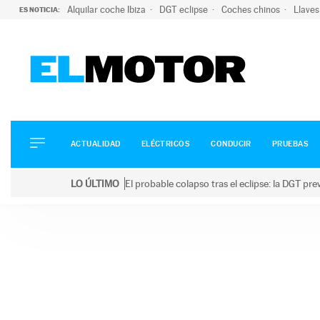
Alquilar coche Ibiza
DGT eclipse
Coches chinos
Llaves
ES NOTICIA:
ACTUALIDAD
ELÉCTRICOS
CONDUCIR
ACTUALIDAD
ELÉCTRICOS
CONDUCIR
PRUEBAS
PRUEBAS
Saltar
VIRALES
LO ÚLTIMO
El probable colapso tras el eclipse: la DGT p
al
PODCAST
LO ÚLTIMO
El probable colapso tras el eclipse: la DGT prevé u
contenido
MOTOS
TECNOLOGÍA
SUPERCOCHES
MOTORTV
PREMIOS
SERVICIOS