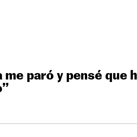
a me paró y pensé que 
o”