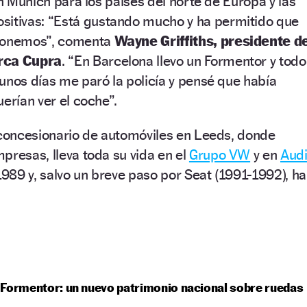
en Múnich para los países del norte de Europa y las
sitivas:
“
Está gustando mucho y ha permitido que
oponemos
”
, comenta
Wayne Griffiths, presidente d
arca Cupra
.
“
En Barcelona llevo un Formentor y todo
unos días me paró la policía y pensé que había
uerían ver el coche
”
.
 concesionario de automóviles en Leeds, donde
presas, lleva toda su vida en el
Grupo VW
y en
Aud
1989 y, salvo un breve paso por Seat (1991-1992), ha
Formentor: un nuevo patrimonio nacional sobre ruedas