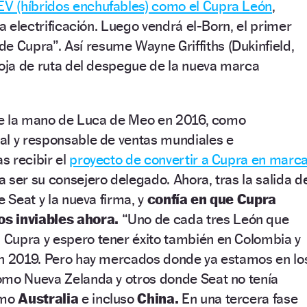
V (híbridos enchufables) como el Cupra León
,
la electrificación. Luego vendrá el-Born, el primer
 de Cupra
”
. Así resume Wayne Griffiths (Dukinfield,
hoja de ruta del despegue de la nueva marca
 de la mano de Luca de Meo en 2016, como
al y responsable de ventas mundiales e
as recibir el
proyecto de convertir a Cupra en marc
 ser su consejero delegado. Ahora, tras la salida d
e Seat y la nueva firma, y
confía en que Cupra
s inviables ahora.
“
Uno de cada tres León que
Cupra y espero tener éxito también en Colombia y
en 2019. Pero hay mercados donde ya estamos en lo
omo Nueva Zelanda y otros donde Seat no tenía
omo
Australia
e incluso
China.
En una tercera fase