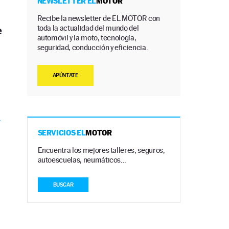
NEWSLETTER EL
MOTOR
Recibe la newsletter de EL MOTOR con
toda la actualidad del mundo del
e
automóvil y la moto, tecnología,
seguridad, conducción y eficiencia.
APÚNTATE
i
SERVICIOS EL
MOTOR
Encuentra los mejores talleres, seguros,
autoescuelas, neumáticos…
BUSCAR