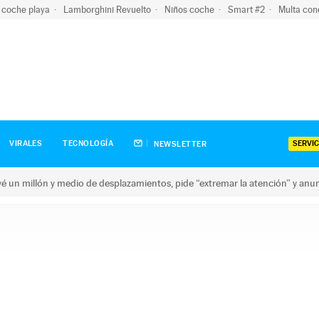
 coche playa
Lamborghini Revuelto
Niños coche
Smart #2
Multa con
SERVIC
VIRALES
TECNOLOGÍA
NEWSLETTER
revé un millón y medio de desplazamientos, pide “extremar la atención” y anu
n millón y medio de desplazamientos, pide “extremar la atención”