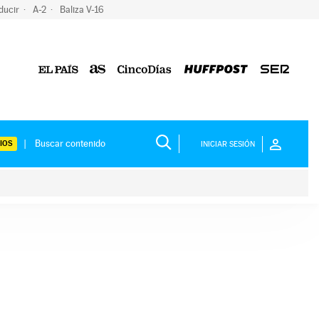
ducir
A-2
Baliza V-16
IOS
INICIAR SESIÓN
ium