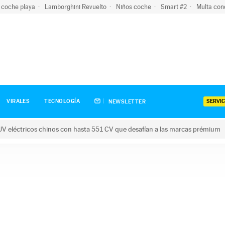
 coche playa
Lamborghini Revuelto
Niños coche
Smart #2
Multa con
SERVIC
VIRALES
TECNOLOGÍA
NEWSLETTER
V eléctricos chinos con hasta 551 CV que desafían a las marcas prémium
tricos chinos con hasta 551 CV que desafían a las marcas prém