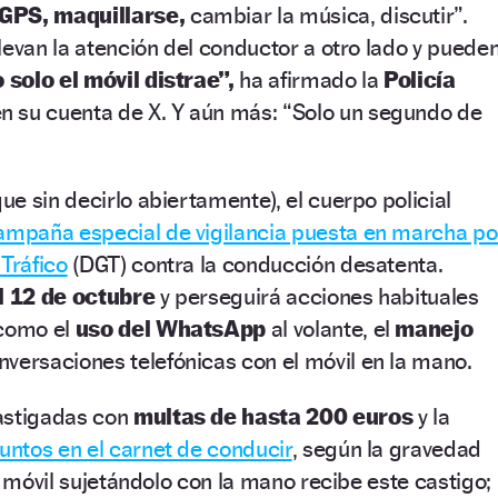
 GPS, maquillarse,
cambiar la música, discutir”.
levan la atención del conductor a otro lado y puede
 solo el móvil distrae”,
ha afirmado la
Policía
n su cuenta de X. Y aún más: “Solo un segundo de
e sin decirlo abiertamente), el cuerpo policial
ampaña especial de vigilancia puesta en marcha po
 Tráfico
(DGT) contra la conducción desatenta.
l 12 de octubre
y perseguirá acciones habituales
 como el
uso del WhatsApp
al volante, el
manejo
onversaciones telefónicas con el móvil en la mano.
astigadas con
multas de hasta 200 euros
y la
puntos en el carnet de conducir
, según la gravedad
l móvil sujetándolo con la mano recibe este castigo;