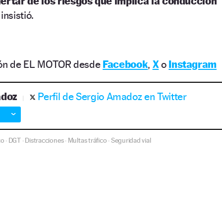
lertar de los riesgos que implica la conducción
insistió.
ción de EL MOTOR desde
Facebook
,
X
o
Instagram
adoz
Perfil de Sergio Amadoz en Twitter
co
DGT
Distracciones
Multas tráfico
Seguridad vial
·
·
·
·