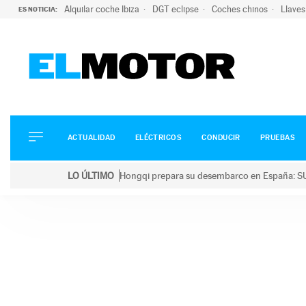
Alquilar coche Ibiza
DGT eclipse
Coches chinos
Llaves
ES NOTICIA:
ACTUALIDAD
ELÉCTRICOS
CONDUCIR
ACTUALIDAD
ELÉCTRICOS
CONDUCIR
PRUEBAS
PRUEBAS
Saltar
VIRALES
LO ÚLTIMO
Hongqi prepara su desembarco en España: SU
al
PODCAST
LO ÚLTIMO
Hongqi prepara su desembarco en España: SUV eléc
contenido
MOTOS
TECNOLOGÍA
SUPERCOCHES
MOTORTV
PREMIOS
SERVICIOS