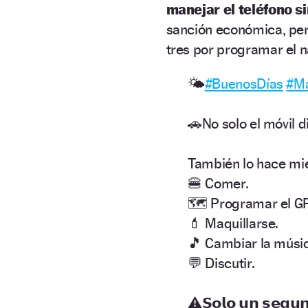
manejar el teléfono s
sanción económica, per
tres por programar el 
🌤️
#BuenosDías
#Ma
🚗No solo el móvil d
También lo hace mi
🍔 Comer.
🗺️ Programar el G
💄 Maquillarse.
🎵 Cambiar la músi
💬 Discutir.
⚠️𝗦𝗼𝗹𝗼 𝘂𝗻 𝘀𝗲𝗴𝘂𝗻