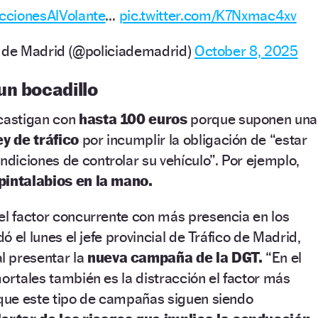
ccionesAlVolante
…
pic.twitter.com/K7Nxmac4xv
l de Madrid (@policiademadrid)
October 8, 2025
un bocadillo
 castigan con
hasta 100 euros
porque suponen una
ey de tráfico
por incumplir la obligación de “estar
diciones de controlar su vehículo”. Por ejemplo,
pintalabios en la mano.
el factor concurrente con más presencia en los
dó el lunes el jefe provincial de Tráfico de Madrid,
al presentar la
nueva campaña de la DGT.
“En el
mortales también es la distracción el factor más
 que este tipo de campañas siguen siendo