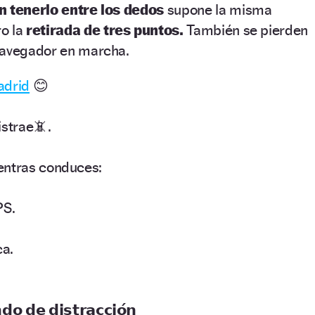
in tenerlo entre los dedos
supone la misma
o la
retirada de tres puntos.
También se pierden
navegador en marcha.
drid
😊
istrae📵.
entras conduces:
PS.
ca.
𝗼 𝗱𝗲 𝗱𝗶𝘀𝘁𝗿𝗮𝗰𝗰𝗶𝗼́𝗻