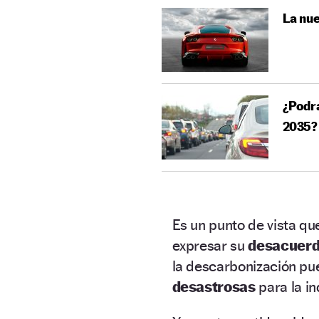
La nue
¿Podrá
2035?
Es un punto de vista q
expresar su
desacuer
la descarbonización pue
desastrosas
para la in