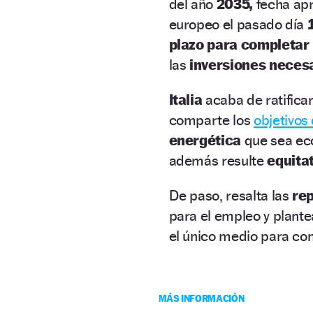
del año
2035,
fecha apr
europeo el pasado día
plazo para completar 
las
inversiones neces
Italia
acaba de ratificar
comparte los
objetivos
energética
que sea e
además resulte
equita
De paso, resalta las
re
para el empleo y plante
el único medio para con
MÁS INFORMACIÓN