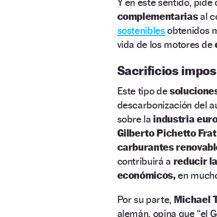
Y en este sentido, pide
complementarias
al c
sostenibles
obtenidos 
vida de los motores de
Sacrificios impos
Este tipo de
soluciones
descarbonización del au
sobre la
industria eur
Gilberto Pichetto Frat
carburantes renovabl
contribuirá a
reducir l
económicos,
en mucho
Por su parte,
Michael 
alemán, opina que “el 