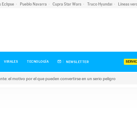
s Eclipse
Pueblo Navarra
Cupra Star Wars
Truco Hyundai
Líneas ver
SERVIC
VIRALES
TECNOLOGÍA
NEWSLETTER
olante: el motivo por el que pueden convertirse en un serio peligro
e: el motivo por el que pueden convertirse en un serio peligro