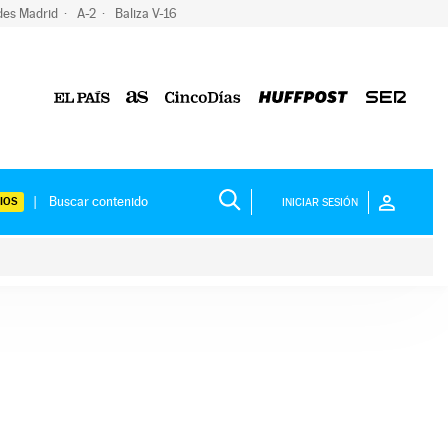
des Madrid
A-2
Baliza V-16
IOS
INICIAR SESIÓN