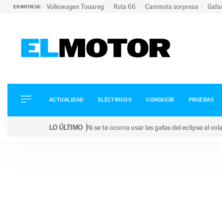
Volkswagen Touareg
Ruta 66
Caminata sorpresa
Gafa
ES NOTICIA:
ACTUALIDAD
ELÉCTRICOS
CONDUCIR
ACTUALIDAD
ELÉCTRICOS
CONDUCIR
PRUEBAS
PRUEBAS
Saltar
VIRALES
LO ÚLTIMO
Ni se te ocurra usar las gafas del eclipse al v
al
PODCAST
LO ÚLTIMO
Ni se te ocurra usar las gafas del eclipse al volant
contenido
MOTOS
TECNOLOGÍA
SUPERCOCHES
MOTORTV
PREMIOS
SERVICIOS