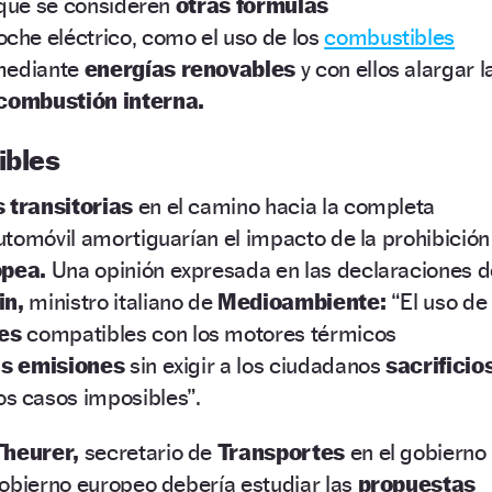
 que se consideren
otras fórmulas
oche eléctrico, como el uso de los
combustibles
mediante
energías renovables
y con ellos alargar l
combustión interna.
ibles
 transitorias
en el camino hacia la completa
tomóvil amortiguarían el impacto de la prohibición
opea.
Una opinión expresada en las declaraciones d
in,
ministro italiano de
Medioambiente:
“El uso de
es
compatibles con los motores térmicos
as emisiones
sin exigir a los ciudadanos
sacrificio
s casos imposibles”.
Theurer,
secretario de
Transportes
en el gobierno
Gobierno europeo debería estudiar las
propuestas