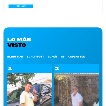
BUSCAR
LO MÁS
VISTO
ELMOTOR
EL HUFFPOST
EL PAÍS
AS
CADENA SER
1
2