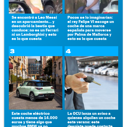
Se encontró a Leo Messi
Pocos se lo imaginarían:
en un aparcamiento... y
el rey Felipe VI escoge un
descubrió la bestia que
coche de una marca
conduce: no es un Ferrari
española para moverse
ni un Lamborghini y esto
por Palma de Mallorca y
es lo que cuesta
esto es lo que cuesta
3
4
Este coche eléctrico
La OCU lanza un aviso a
cuesta menos de 14.000
quienes alquilen un coche
euros y tiene algo que
este verano: este
muchos BMW ya no
despiste puede costarte