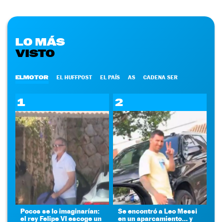
LO MÁS
VISTO
ELMOTOR
EL HUFFPOST
EL PAÍS
AS
CADENA SER
1
2
Pocos se lo imaginarían:
Se encontró a Leo Messi
el rey Felipe VI escoge un
en un aparcamiento... y