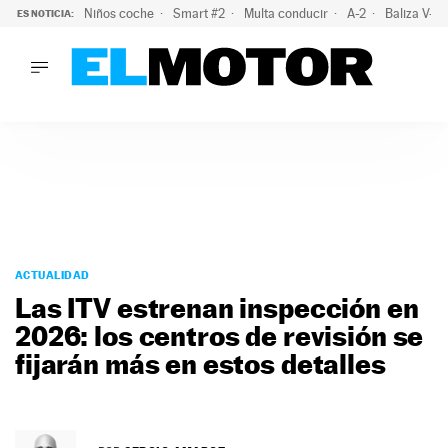
Niños coche
Smart #2
Multa conducir
A-2
Baliza V-1
ES NOTICIA:
LO ÚLTIMO
La policía advierte de este peligro y esta es una buena soluc
LO ÚLTIMO
La policía advierte de este peligro y esta es una buena soluci
ACTUALIDAD
ELÉCTRICOS
CONDUCIR
PRUEBAS
Saltar
VIRALES
al
ACTUALIDAD
PODCAST
contenido
Las ITV estrenan inspección en
MOTOS
2026: los centros de revisión se
TECNOLOGÍA
fijarán más en estos detalles
SUPERCOCHES
MOTORTV
PREMIOS
SERVICIOS