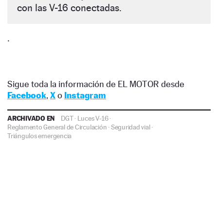
con las V-16 conectadas.
.
Sigue toda la información de EL MOTOR desde
Facebook
,
X
o
Instagram
ARCHIVADO EN
DGT
·
Luces V-16
·
Reglamento General de Circulación
·
Seguridad vial
·
Triángulos emergencia