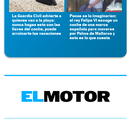
La Guardia Civil advierte a
Pocos se lo imaginarían:
quienes van a la playa:
el rey Felipe VI escoge un
nunca hagas esto con las
coche de una marca
llaves del coche, puede
española para moverse
arruinarte las vacaciones
por Palma de Mallorca y
esto es lo que cuesta