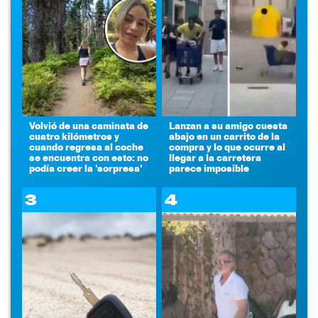
Volvió de una caminata de
Lanzan a su amigo cuesta
cuatro kilómetros y
abajo en un carrito de la
cuando regresa al coche
compra y lo que ocurre al
se encuentra con esto: no
llegar a la carretera
podía creer la 'sorpresa'
parece imposible
3
4