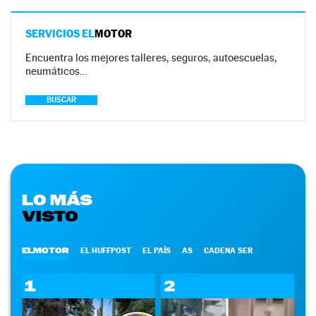
SERVICIOS EL
MOTOR
Encuentra los mejores talleres, seguros, autoescuelas,
neumáticos…
BUSCAR
LO MÁS
VISTO
ELMOTOR
EL HUFFPOST
EL PAÍS
AS
CADENA SER
1
2