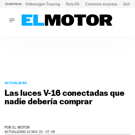
Volkswagen Touareg
Ruta 66
Caminata sorpresa
Gafas 
ES NOTICIA:
LO ÚLTIMO
Ni se te ocurra usar las gafas del eclipse al volante: el moti
LO ÚLTIMO
Ni se te ocurra usar las gafas del eclipse al volante: el motiv
ACTUALIDAD
ELÉCTRICOS
CONDUCIR
PRUEBAS
Saltar
VIRALES
al
ACTUALIDAD
PODCAST
contenido
Las luces V-16 conectadas que
MOTOS
nadie debería comprar
TECNOLOGÍA
SUPERCOCHES
MOTORTV
PREMIOS
POR
EL MOTOR
SERVICIOS
ACTUALIZADO 01 NOV 22 - 07: 48