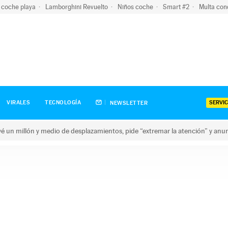
 coche playa
Lamborghini Revuelto
Niños coche
Smart #2
Multa con
SERVIC
VIRALES
TECNOLOGÍA
NEWSLETTER
revé un millón y medio de desplazamientos, pide “extremar la atención” y anu
n millón y medio de desplazamientos, pide “extremar la atención”