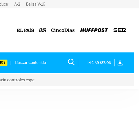
ducir
A-2
Baliza V-16
IOS
INICIAR SESIÓN
ncia controles espe
 y anuncia controles espe