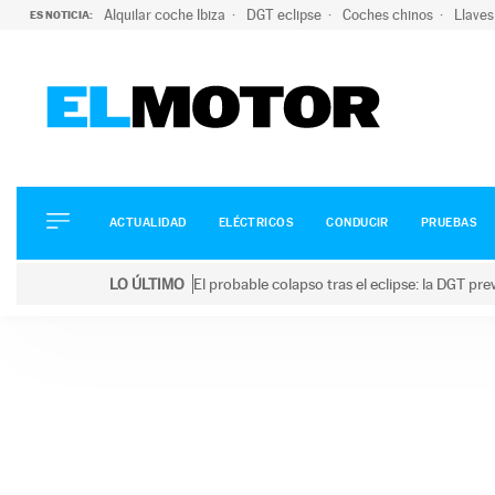
Alquilar coche Ibiza
DGT eclipse
Coches chinos
Llaves
ES NOTICIA:
ACTUALIDAD
ELÉCTRICOS
CONDUCIR
ACTUALIDAD
ELÉCTRICOS
CONDUCIR
PRUEBAS
PRUEBAS
Saltar
VIRALES
LO ÚLTIMO
El probable colapso tras el eclipse: la DGT p
al
PODCAST
LO ÚLTIMO
El probable colapso tras el eclipse: la DGT prevé u
contenido
MOTOS
TECNOLOGÍA
SUPERCOCHES
MOTORTV
PREMIOS
SERVICIOS