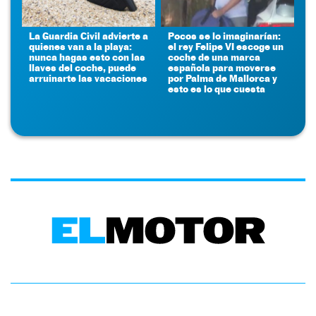
La Guardia Civil advierte a
Pocos se lo imaginarían:
quienes van a la playa:
el rey Felipe VI escoge un
nunca hagas esto con las
coche de una marca
llaves del coche, puede
española para moverse
arruinarte las vacaciones
por Palma de Mallorca y
esto es lo que cuesta