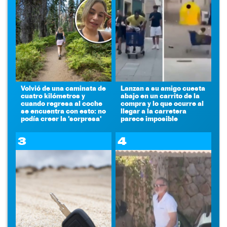
Volvió de una caminata de
Lanzan a su amigo cuesta
cuatro kilómetros y
abajo en un carrito de la
cuando regresa al coche
compra y lo que ocurre al
se encuentra con esto: no
llegar a la carretera
podía creer la 'sorpresa'
parece imposible
3
4