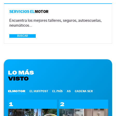
SERVICIOS EL
MOTOR
Encuentra los mejores talleres, seguros, autoescuelas,
neumáticos…
BUSCAR
LO MÁS
VISTO
ELMOTOR
EL HUFFPOST
EL PAÍS
AS
CADENA SER
1
2