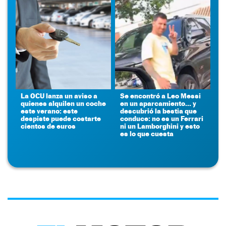
La OCU lanza un aviso a
Se encontró a Leo Messi
quienes alquilen un coche
en un aparcamiento... y
este verano: este
descubrió la bestia que
despiste puede costarte
conduce: no es un Ferrari
cientos de euros
ni un Lamborghini y esto
es lo que cuesta