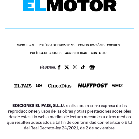
AVISO LEGAL
POLÍTICA DE PRIVACIDAD
CONFIGURACIÓN DE COOKIES
POLÍTICA DE COOKIES
ACCESIBILIDAD
CONTACTO
SÍGUENOS:
EDICIONES EL PAIS, S.L.U.
realiza una reserva expresa de las
reproducciones y usos de las obras y otras prestaciones accesibles
desde este sitio web a medios de lectura mecánica u otros medios
que resulten adecuados a tal fin de conformidad con el artículo 67.3
del Real Decreto-ley 24/2021, de 2 de noviembre.