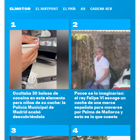
ELMOTOR
EL HUFFPOST
EL PAÍS
AS
CADENA SER
1
2
Ocultaba 30 bolsas de
Pocos se lo imaginarían:
cocaína en este elemento
el rey Felipe VI escoge un
para niños de su coche: la
coche de una marca
Policía Municipal de
española para moverse
Madrid acabó
por Palma de Mallorca y
descubriéndola
esto es lo que cuesta
3
4