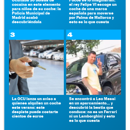
cocaína en este elemento
el rey Felipe VI escoge un
para niños de su coche: la
coche de una marca
Policía Municipal de
española para moverse
Madrid acabó
por Palma de Mallorca y
descubriéndola
esto es lo que cuesta
3
4
La OCU lanza un aviso a
Se encontró a Leo Messi
quienes alquilen un coche
en un aparcamiento... y
este verano: este
descubrió la bestia que
despiste puede costarte
conduce: no es un Ferrari
cientos de euros
ni un Lamborghini y esto
es lo que cuesta