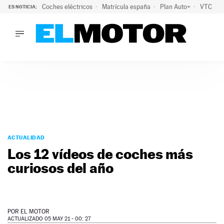
Coches eléctricos
Matrícula españa
Plan Auto+
VTC
ES NOTICIA:
LO ÚLTIMO
La Lista Blanca del Programa Auto+: todos los coches eléct
LO ÚLTIMO
La Lista Blanca del Programa Auto+: todos los coches eléctr
ACTUALIDAD
ELÉCTRICOS
CONDUCIR
PRUEBAS
Saltar
VIRALES
al
ACTUALIDAD
PODCAST
contenido
Los 12 vídeos de coches más
MOTOS
curiosos del año
TECNOLOGÍA
SUPERCOCHES
MOTORTV
PREMIOS
POR
EL MOTOR
SERVICIOS
ACTUALIZADO 05 MAY 21 - 00: 27