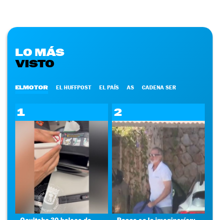
LO MÁS
VISTO
ELMOTOR
EL HUFFPOST
EL PAÍS
AS
CADENA SER
1
2
Ocultaba 30 bolsas de
Pocos se lo imaginarían: