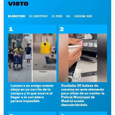
VISTO
ELMOTOR
EL HUFFPOST
EL PAÍS
AS
CADENA SER
1
2
Lanzan a su amigo cuesta
Ocultaba 30 bolsas de
abajo en un carrito de la
cocaína en este elemento
compra y lo que ocurre al
para niños de su coche: la
llegar a la carretera
Policía Municipal de
parece imposible
Madrid acabó
descubriéndola