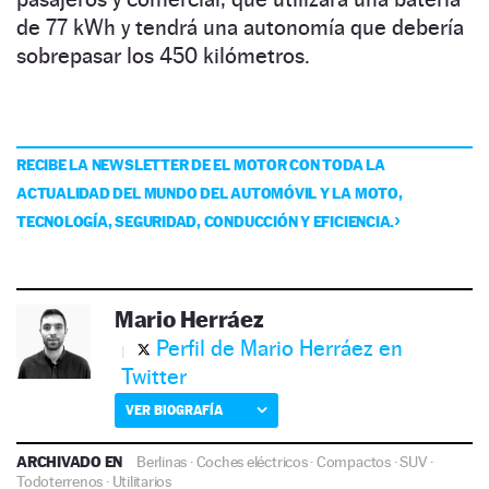
de 77 kWh y tendrá una autonomía que debería
sobrepasar los 450 kilómetros.
RECIBE LA NEWSLETTER DE EL MOTOR CON TODA LA
ACTUALIDAD DEL MUNDO DEL AUTOMÓVIL Y LA MOTO,
TECNOLOGÍA, SEGURIDAD, CONDUCCIÓN Y EFICIENCIA.
Mario Herráez
Perfil de Mario Herráez en
Twitter
VER BIOGRAFÍA
ARCHIVADO EN
Berlinas
·
Coches eléctricos
·
Compactos
·
SUV
·
Todoterrenos
·
Utilitarios