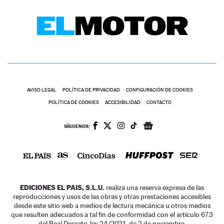
AVISO LEGAL
POLÍTICA DE PRIVACIDAD
CONFIGURACIÓN DE COOKIES
POLÍTICA DE COOKIES
ACCESIBILIDAD
CONTACTO
SÍGUENOS:
EDICIONES EL PAIS, S.L.U.
realiza una reserva expresa de las
reproducciones y usos de las obras y otras prestaciones accesibles
desde este sitio web a medios de lectura mecánica u otros medios
que resulten adecuados a tal fin de conformidad con el artículo 67.3
del Real Decreto-ley 24/2021, de 2 de noviembre.