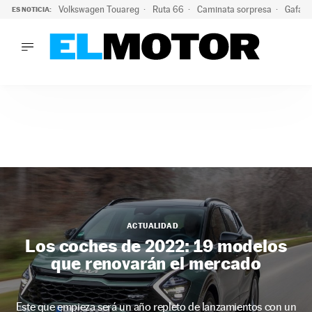
Volkswagen Touareg
Ruta 66
Caminata sorpresa
Gafas 
ES NOTICIA:
LO ÚLTIMO
Ni se te ocurra usar las gafas del eclipse al volante: el moti
LO ÚLTIMO
Ni se te ocurra usar las gafas del eclipse al volante: el motiv
ACTUALIDAD
ELÉCTRICOS
CONDUCIR
PRUEBAS
Saltar
VIRALES
al
PODCAST
contenido
MOTOS
ACTUALIDAD
TECNOLOGÍA
Los coches de 2022: 19 modelos
SUPERCOCHES
que renovarán el mercado
MOTORTV
PREMIOS
SERVICIOS
Este que empieza será un año repleto de lanzamientos con un