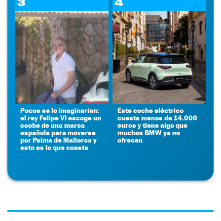
3
4
Pocos se lo imaginarían:
Este coche eléctrico
el rey Felipe VI escoge un
cuesta menos de 14.000
coche de una marca
euros y tiene algo que
española para moverse
muchos BMW ya no
por Palma de Mallorca y
ofrecen
esto es lo que cuesta