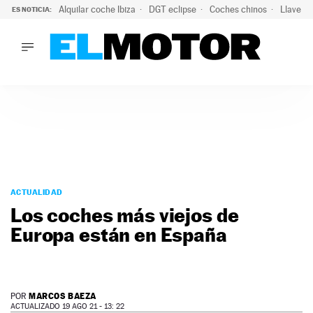
Alquilar coche Ibiza
DGT eclipse
Coches chinos
Llaves 
ES NOTICIA:
LO ÚLTIMO
El probable colapso tras el eclipse: la DGT prevé un millón 
LO ÚLTIMO
El probable colapso tras el eclipse: la DGT prevé un millón 
ACTUALIDAD
ELÉCTRICOS
CONDUCIR
PRUEBAS
Saltar
VIRALES
al
ACTUALIDAD
PODCAST
contenido
Los coches más viejos de
MOTOS
Europa están en España
TECNOLOGÍA
SUPERCOCHES
MOTORTV
PREMIOS
MARCOS BAEZA
POR
SERVICIOS
ACTUALIZADO 19 AGO 21 - 13: 22