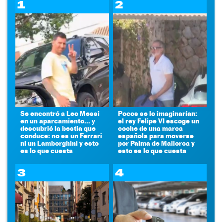
1
2
Se encontró a Leo Messi
Pocos se lo imaginarían:
en un aparcamiento... y
el rey Felipe VI escoge un
descubrió la bestia que
coche de una marca
conduce: no es un Ferrari
española para moverse
ni un Lamborghini y esto
por Palma de Mallorca y
es lo que cuesta
esto es lo que cuesta
3
4