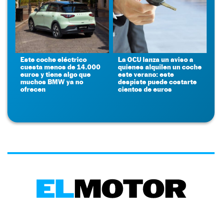
Este coche eléctrico
La OCU lanza un aviso a
cuesta menos de 14.000
quienes alquilen un coche
euros y tiene algo que
este verano: este
muchos BMW ya no
despiste puede costarte
ofrecen
cientos de euros