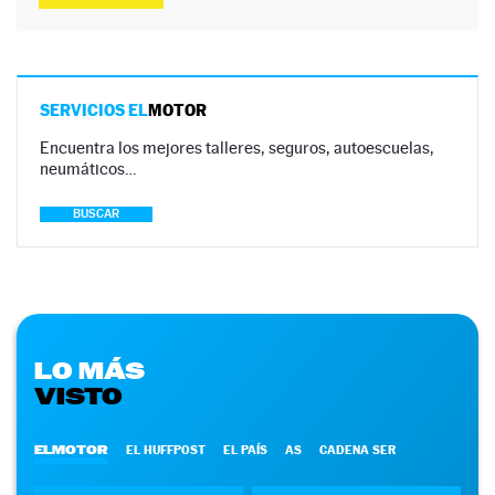
SERVICIOS EL
MOTOR
Encuentra los mejores talleres, seguros, autoescuelas,
neumáticos…
BUSCAR
LO MÁS
VISTO
ELMOTOR
EL HUFFPOST
EL PAÍS
AS
CADENA SER