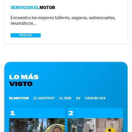
SERVICIOS EL
MOTOR
Encuentra los mejores talleres, seguros, autoescuelas,
neumáticos…
BUSCAR
LO MÁS
VISTO
ELMOTOR
EL HUFFPOST
EL PAÍS
AS
CADENA SER
1
2