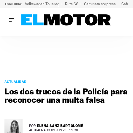
Volkswagen Touareg
Ruta 66
Caminata sorpresa
Gafas 
ES NOTICIA:
LO ÚLTIMO
Ni se te ocurra usar las gafas del eclipse al volante: el moti
LO ÚLTIMO
Ni se te ocurra usar las gafas del eclipse al volante: el motiv
ACTUALIDAD
ELÉCTRICOS
CONDUCIR
PRUEBAS
Saltar
VIRALES
al
ACTUALIDAD
PODCAST
contenido
Los dos trucos de la Policía para
MOTOS
reconocer una multa falsa
TECNOLOGÍA
SUPERCOCHES
MOTORTV
PREMIOS
ELENA SANZ BARTOLOMÉ
POR
SERVICIOS
ACTUALIZADO 05 JUN 23 - 15: 30