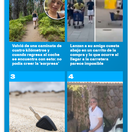
Volvió de una caminata de
Lanzan a su amigo cuesta
cuatro kilómetros y
abajo en un carrito de la
cuando regresa al coche
compra y lo que ocurre al
se encuentra con esto: no
llegar a la carretera
podía creer la 'sorpresa'
parece imposible
3
4