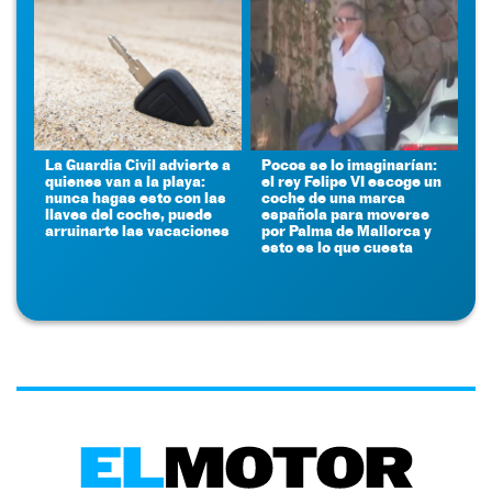
La Guardia Civil advierte a
Pocos se lo imaginarían:
quienes van a la playa:
el rey Felipe VI escoge un
nunca hagas esto con las
coche de una marca
llaves del coche, puede
española para moverse
arruinarte las vacaciones
por Palma de Mallorca y
esto es lo que cuesta