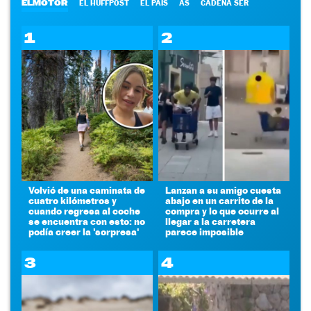
ELMOTOR
EL HUFFPOST
EL PAÍS
AS
CADENA SER
1
2
Volvió de una caminata de
Lanzan a su amigo cuesta
cuatro kilómetros y
abajo en un carrito de la
cuando regresa al coche
compra y lo que ocurre al
se encuentra con esto: no
llegar a la carretera
podía creer la 'sorpresa'
parece imposible
3
4