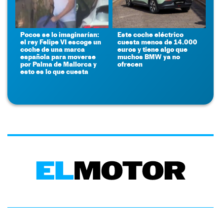
Pocos se lo imaginarían:
Este coche eléctrico
el rey Felipe VI escoge un
cuesta menos de 14.000
coche de una marca
euros y tiene algo que
española para moverse
muchos BMW ya no
por Palma de Mallorca y
ofrecen
esto es lo que cuesta