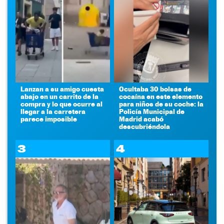
Lanzan a su amigo cuesta
Ocultaba 30 bolsas de
abajo en un carrito de la
cocaína en este elemento
compra y lo que ocurre al
para niños de su coche: la
llegar a la carretera
Policía Municipal de
parece imposible
Madrid acabó
descubriéndola
3
4