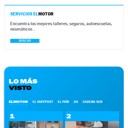
SERVICIOS EL
MOTOR
Encuentra los mejores talleres, seguros, autoescuelas,
neumáticos…
BUSCAR
LO MÁS
VISTO
ELMOTOR
EL HUFFPOST
EL PAÍS
AS
CADENA SER
1
2