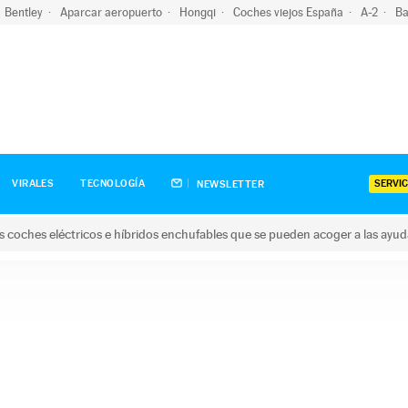
Bentley
Aparcar aeropuerto
Hongqi
Coches viejos España
A-2
Ba
SERVIC
VIRALES
TECNOLOGÍA
NEWSLETTER
s coches eléctricos e híbridos enchufables que se pueden acoger a las ayu
hes eléctricos e híbridos enchufables que se pueden acoger a la