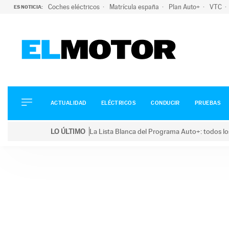
Coches eléctricos
Matrícula españa
Plan Auto+
VTC
ES NOTICIA:
ACTUALIDAD
ELÉCTRICOS
CONDUCIR
ACTUALIDAD
ELÉCTRICOS
CONDUCIR
PRUEBAS
PRUEBAS
Saltar
VIRALES
LO ÚLTIMO
La Lista Blanca del Programa Auto+: todos lo
al
PODCAST
LO ÚLTIMO
La Lista Blanca del Programa Auto+: todos los coc
contenido
MOTOS
TECNOLOGÍA
SUPERCOCHES
MOTORTV
PREMIOS
SERVICIOS