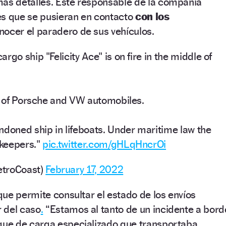
 más detalles. Este responsable de la compañía
es que se pusieran en contacto
con los
ocer el paradero de sus vehículos.
rgo ship "Felicity Ace" is on fire in the middle of
go of Porsche and VW automobiles.
ndoned ship in lifeboats. Under maritime law the
 keepers."
pic.twitter.com/gHLqHncrOi
etroCoast)
February 17, 2022
ue permite consultar el estado de los envíos
 del caso
.
“Estamos al tanto de un incidente a bord
que de carga especializado que transportaba