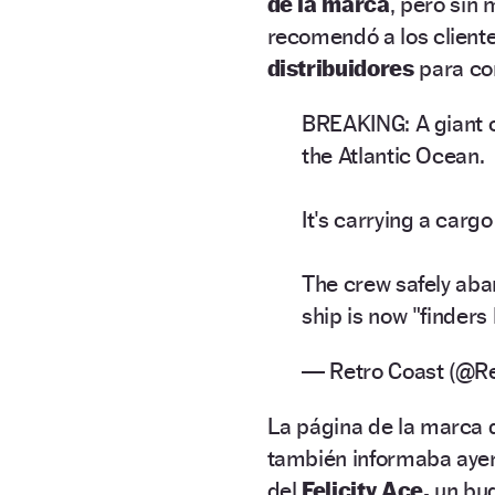
de la marca
, pero sin
recomendó a los client
distribuidores
para con
BREAKING: A giant ca
the Atlantic Ocean.
It's carrying a car
The crew safely aba
ship is now "finders
— Retro Coast (@R
La página de la marca q
también informaba ayer
del
Felicity Ace,
un bu