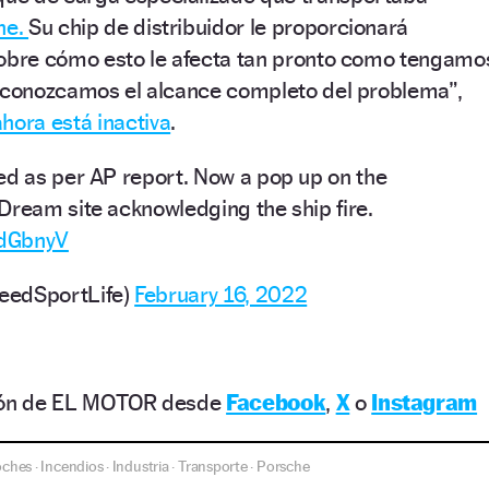
he.
Su chip de distribuidor le proporcionará
sobre cómo esto le afecta tan pronto como tengamo
y conozcamos el alcance completo del problema”,
ahora está inactiva
.
ed as per AP report. Now a pop up on the
Dream site acknowledging the ship fire.
IdGbnyV
eedSportLife)
February 16, 2022
ción de EL MOTOR desde
Facebook
,
X
o
Instagram
oches
Incendios
Industria
Transporte
Porsche
·
·
·
·