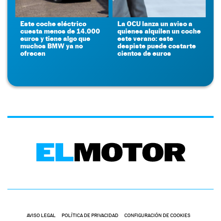
Este coche eléctrico
La OCU lanza un aviso a
cuesta menos de 14.000
quienes alquilen un coche
euros y tiene algo que
este verano: este
muchos BMW ya no
despiste puede costarte
ofrecen
cientos de euros
AVISO LEGAL
POLÍTICA DE PRIVACIDAD
CONFIGURACIÓN DE COOKIES