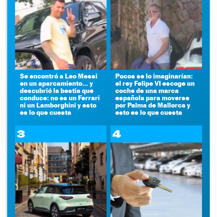
Se encontró a Leo Messi
Pocos se lo imaginarían:
en un aparcamiento... y
el rey Felipe VI escoge un
descubrió la bestia que
coche de una marca
conduce: no es un Ferrari
española para moverse
ni un Lamborghini y esto
por Palma de Mallorca y
es lo que cuesta
esto es lo que cuesta
3
4