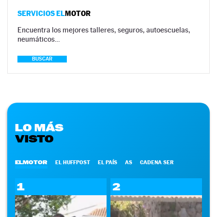
SERVICIOS EL
MOTOR
Encuentra los mejores talleres, seguros, autoescuelas,
neumáticos…
BUSCAR
LO MÁS
VISTO
ELMOTOR
EL HUFFPOST
EL PAÍS
AS
CADENA SER
1
2