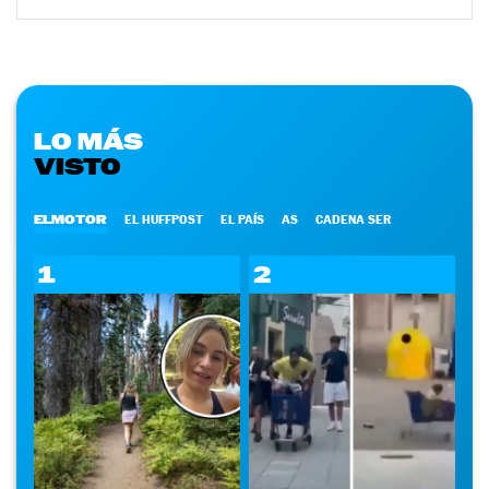
LO MÁS
VISTO
ELMOTOR
EL HUFFPOST
EL PAÍS
AS
CADENA SER
1
2