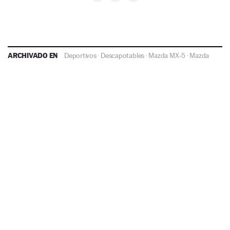
ARCHIVADO EN
Deportivos
·
Descapotables
·
Mazda MX-5
·
Mazda