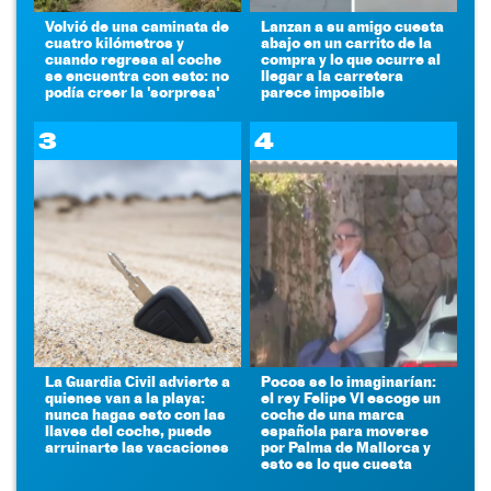
Volvió de una caminata de
Lanzan a su amigo cuesta
cuatro kilómetros y
abajo en un carrito de la
cuando regresa al coche
compra y lo que ocurre al
se encuentra con esto: no
llegar a la carretera
podía creer la 'sorpresa'
parece imposible
3
4
La Guardia Civil advierte a
Pocos se lo imaginarían:
quienes van a la playa:
el rey Felipe VI escoge un
nunca hagas esto con las
coche de una marca
llaves del coche, puede
española para moverse
arruinarte las vacaciones
por Palma de Mallorca y
esto es lo que cuesta