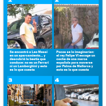
Se encontró a Leo Messi
Pocos se lo imaginarían:
en un aparcamiento... y
el rey Felipe VI escoge un
descubrió la bestia que
coche de una marca
conduce: no es un Ferrari
española para moverse
ni un Lamborghini y esto
por Palma de Mallorca y
es lo que cuesta
esto es lo que cuesta
3
4