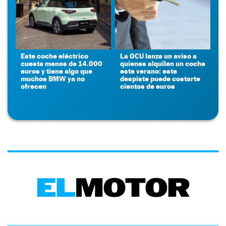
Este coche eléctrico
La OCU lanza un aviso a
cuesta menos de 14.000
quienes alquilen un coche
euros y tiene algo que
este verano: este
muchos BMW ya no
despiste puede costarte
ofrecen
cientos de euros