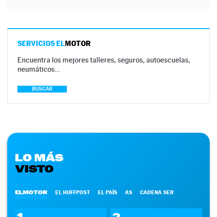
SERVICIOS EL
MOTOR
Encuentra los mejores talleres, seguros, autoescuelas,
neumáticos…
BUSCAR
LO MÁS
VISTO
ELMOTOR
EL HUFFPOST
EL PAÍS
AS
CADENA SER
1
2