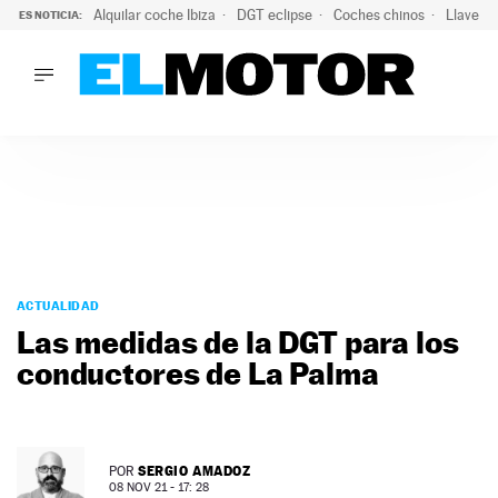
Alquilar coche Ibiza
DGT eclipse
Coches chinos
Llaves 
ES NOTICIA:
LO ÚLTIMO
El probable colapso tras el eclipse: la DGT prevé un millón 
LO ÚLTIMO
El probable colapso tras el eclipse: la DGT prevé un millón 
ACTUALIDAD
ELÉCTRICOS
CONDUCIR
PRUEBAS
Saltar
VIRALES
al
ACTUALIDAD
PODCAST
contenido
Las medidas de la DGT para los
MOTOS
conductores de La Palma
TECNOLOGÍA
SUPERCOCHES
MOTORTV
PREMIOS
SERGIO AMADOZ
POR
SERVICIOS
08 NOV 21 - 17: 28