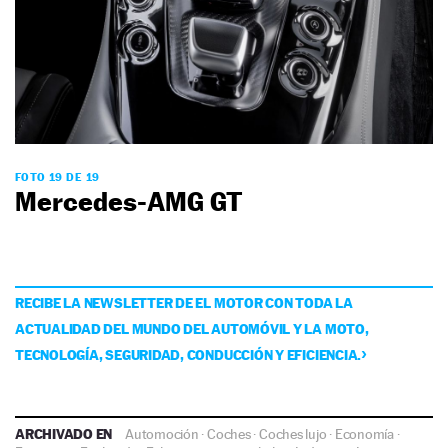
FOTO 19 DE 19
Mercedes-AMG GT
RECIBE LA NEWSLETTER DE EL MOTOR CON TODA LA
ACTUALIDAD DEL MUNDO DEL AUTOMÓVIL Y LA MOTO,
TECNOLOGÍA, SEGURIDAD, CONDUCCIÓN Y EFICIENCIA.
ARCHIVADO EN
Automoción
·
Coches
·
Coches lujo
·
Economía
·