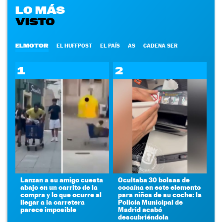
LO MÁS
VISTO
ELMOTOR
EL HUFFPOST
EL PAÍS
AS
CADENA SER
1
2
Lanzan a su amigo cuesta
Ocultaba 30 bolsas de
abajo en un carrito de la
cocaína en este elemento
compra y lo que ocurre al
para niños de su coche: la
llegar a la carretera
Policía Municipal de
parece imposible
Madrid acabó
descubriéndola