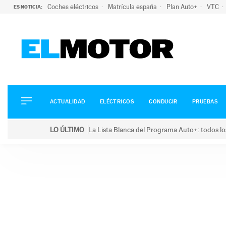
Coches eléctricos
Matrícula españa
Plan Auto+
VTC
ES NOTICIA:
ACTUALIDAD
ELÉCTRICOS
CONDUCIR
ACTUALIDAD
ELÉCTRICOS
CONDUCIR
PRUEBAS
PRUEBAS
Saltar
VIRALES
LO ÚLTIMO
La Lista Blanca del Programa Auto+: todos lo
al
PODCAST
LO ÚLTIMO
La Lista Blanca del Programa Auto+: todos los coc
contenido
MOTOS
TECNOLOGÍA
SUPERCOCHES
MOTORTV
PREMIOS
SERVICIOS