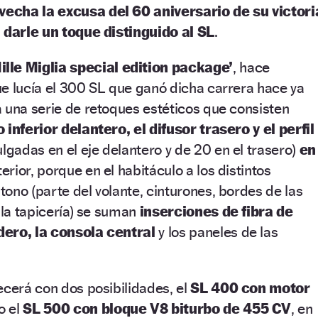
echa la excusa del 60 aniversario de su victori
a darle un toque distinguido al SL
.
ille Miglia special edition package’
, hace
e lucía el 300 SL que ganó dicha carrera hace ya
 una serie de retoques estéticos que consisten
o inferior delantero, el difusor trasero y el perfil
lgadas en el eje delantero y de 20 en el trasero)
en
terior, porque en el habitáculo a los distintos
ono (parte del volante, cinturones, bordes de las
 la tapicería) se suman
inserciones de fibra de
dero, la consola central
y los paneles de las
ecerá con dos posibilidades, el
SL 400 con motor
o el
SL 500 con bloque V8 biturbo de 455 CV
, en