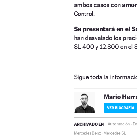
ambos casos con
amor
Control.
Se presentará en el S
han desvelado los prec
SL 400 y 12.800 en el 
Sigue toda la informa
Mario Herr
VER BIOGRAFÍA
ARCHIVADO EN
Automoción
Da
·
Mercedes Benz
Mercedes SL
·