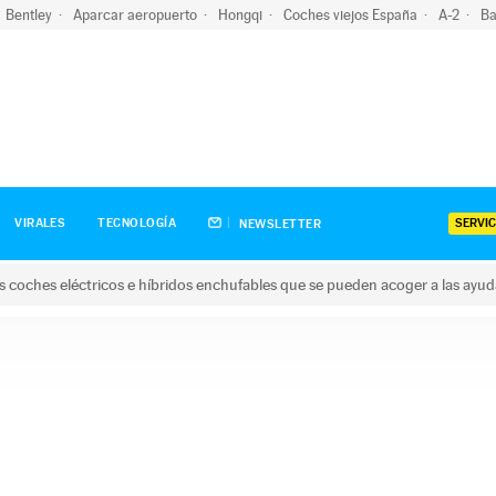
Bentley
Aparcar aeropuerto
Hongqi
Coches viejos España
A-2
Ba
SERVIC
VIRALES
TECNOLOGÍA
NEWSLETTER
s coches eléctricos e híbridos enchufables que se pueden acoger a las ayu
hes eléctricos e híbridos enchufables que se pueden acoger a la