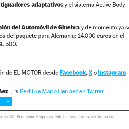
tiguadores adaptativos
y el sistema Active Body
alón del Automóvil de Ginebra
y de momento ya s
ios del paquete para Alemania: 14.000 euros en el
SL 500.
ción de EL MOTOR desde
Facebook
,
X
o
Instagram
áez
Perfil de Mario Herráez en Twitter
imler AG
Economía
Empresas
Fabricantes automóviles
Industria
·
·
·
·
·