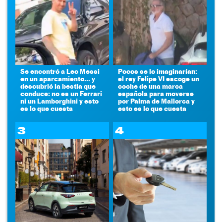
Se encontró a Leo Messi
Pocos se lo imaginarían:
en un aparcamiento... y
el rey Felipe VI escoge un
descubrió la bestia que
coche de una marca
conduce: no es un Ferrari
española para moverse
ni un Lamborghini y esto
por Palma de Mallorca y
es lo que cuesta
esto es lo que cuesta
3
4