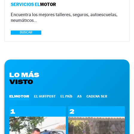
SERVICIOS EL
MOTOR
Encuentra los mejores talleres, seguros, autoescuelas,
neumáticos…
BUSCAR
LO MÁS
VISTO
ELMOTOR
EL HUFFPOST
EL PAÍS
AS
CADENA SER
1
2