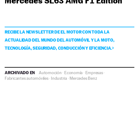
Mercedes SL63 AMG F1 Edition
RECIBE LA NEWSLETTER DE EL MOTOR CON TODA LA
ACTUALIDAD DEL MUNDO DEL AUTOMÓVIL Y LA MOTO,
TECNOLOGÍA, SEGURIDAD, CONDUCCIÓN Y EFICIENCIA.
ARCHIVADO EN
Automoción
·
Economía
·
Empresas
·
Fabricantes automóviles
·
Industria
·
Mercedes Benz