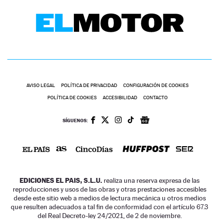
AVISO LEGAL
POLÍTICA DE PRIVACIDAD
CONFIGURACIÓN DE COOKIES
POLÍTICA DE COOKIES
ACCESIBILIDAD
CONTACTO
SÍGUENOS:
EDICIONES EL PAIS, S.L.U.
realiza una reserva expresa de las
reproducciones y usos de las obras y otras prestaciones accesibles
desde este sitio web a medios de lectura mecánica u otros medios
que resulten adecuados a tal fin de conformidad con el artículo 67.3
del Real Decreto-ley 24/2021, de 2 de noviembre.