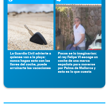
La Guardia Civil advierte a
Pocos se lo imaginarían:
quienes van a la playa:
el rey Felipe VI escoge un
nunca hagas esto con las
coche de una marca
llaves del coche, puede
española para moverse
arruinarte las vacaciones
por Palma de Mallorca y
esto es lo que cuesta