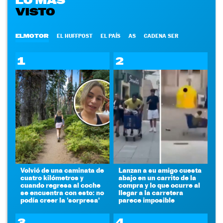
LO MÁS
VISTO
ELMOTOR
EL HUFFPOST
EL PAÍS
AS
CADENA SER
1
2
Volvió de una caminata de
Lanzan a su amigo cuesta
cuatro kilómetros y
abajo en un carrito de la
cuando regresa al coche
compra y lo que ocurre al
se encuentra con esto: no
llegar a la carretera
podía creer la 'sorpresa'
parece imposible
3
4