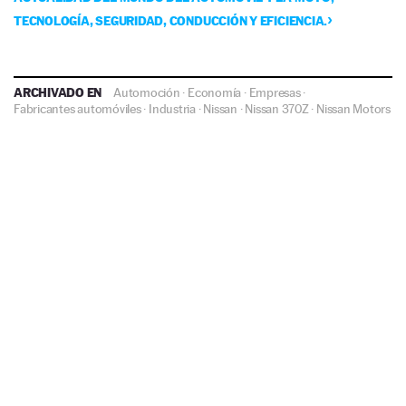
TECNOLOGÍA, SEGURIDAD, CONDUCCIÓN Y EFICIENCIA.
ARCHIVADO EN
Automoción
·
Economía
·
Empresas
·
Fabricantes automóviles
·
Industria
·
Nissan
·
Nissan 370Z
·
Nissan Motors