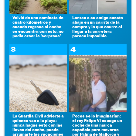
Volvió de una caminata de
Lanzan a su amigo cuesta
cuatro kilómetros y
abajo en un carrito de la
cuando regresa al coche
compra y lo que ocurre al
se encuentra con esto: no
llegar a la carretera
podía creer la 'sorpresa'
parece imposible
3
4
La Guardia Civil advierte a
Pocos se lo imaginarían:
quienes van a la playa:
el rey Felipe VI escoge un
nunca hagas esto con las
coche de una marca
llaves del coche, puede
española para moverse
arruinarte las vacaciones
por Palma de Mallorca y