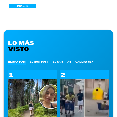
BUSCAR
LO MÁS
VISTO
ELMOTOR
EL HUFFPOST
EL PAÍS
AS
CADENA SER
1
2