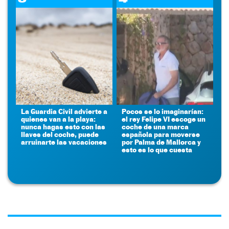
La Guardia Civil advierte a
Pocos se lo imaginarían:
quienes van a la playa:
el rey Felipe VI escoge un
nunca hagas esto con las
coche de una marca
llaves del coche, puede
española para moverse
arruinarte las vacaciones
por Palma de Mallorca y
esto es lo que cuesta