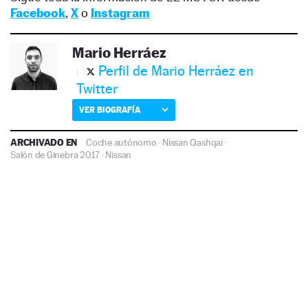
Facebook
,
X
o
Instagram
Mario Herráez
Perfil de Mario Herráez en
Twitter
VER BIOGRAFÍA
ARCHIVADO EN
Coche autónomo
·
Nissan Qashqai
·
Salón de Ginebra 2017
·
Nissan