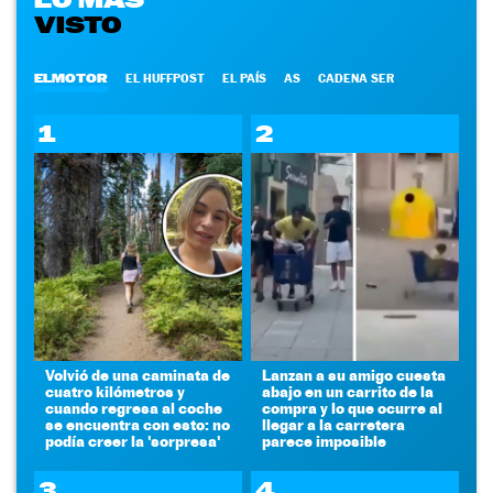
VISTO
ELMOTOR
EL HUFFPOST
EL PAÍS
AS
CADENA SER
1
2
Volvió de una caminata de
Lanzan a su amigo cuesta
cuatro kilómetros y
abajo en un carrito de la
cuando regresa al coche
compra y lo que ocurre al
se encuentra con esto: no
llegar a la carretera
podía creer la 'sorpresa'
parece imposible
3
4