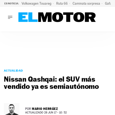
Volkswagen Touareg
Ruta 66
Caminata sorpresa
Gafas 
ES NOTICIA:
LO ÚLTIMO
Ni se te ocurra usar las gafas del eclipse al volante: el moti
LO ÚLTIMO
Ni se te ocurra usar las gafas del eclipse al volante: el motiv
ACTUALIDAD
ELÉCTRICOS
CONDUCIR
PRUEBAS
Saltar
VIRALES
al
ACTUALIDAD
PODCAST
contenido
Nissan Qashqai: el SUV más
MOTOS
vendido ya es semiautónomo
TECNOLOGÍA
SUPERCOCHES
MOTORTV
PREMIOS
MARIO HERRÁEZ
POR
SERVICIOS
ACTUALIZADO 28 JUN 17 - 10: 52