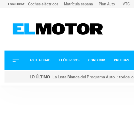
Coches eléctricos
Matrícula españa
Plan Auto+
VTC
ES NOTICIA:
ACTUALIDAD
ELÉCTRICOS
CONDUCIR
ACTUALIDAD
ELÉCTRICOS
CONDUCIR
PRUEBAS
PRUEBAS
Saltar
VIRALES
LO ÚLTIMO
La Lista Blanca del Programa Auto+: todos lo
al
PODCAST
LO ÚLTIMO
La Lista Blanca del Programa Auto+: todos los coc
contenido
MOTOS
TECNOLOGÍA
SUPERCOCHES
MOTORTV
PREMIOS
SERVICIOS