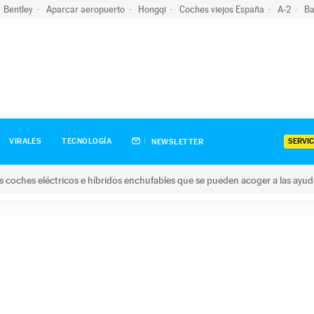
Bentley
Aparcar aeropuerto
Hongqi
Coches viejos España
A-2
Ba
SERVIC
VIRALES
TECNOLOGÍA
NEWSLETTER
s coches eléctricos e híbridos enchufables que se pueden acoger a las ayu
hes eléctricos e híbridos enchufables que se pueden acoger a la