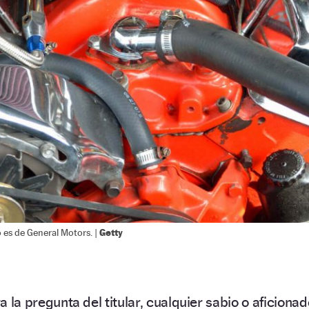
Getty
 es de General Motors. |
ra la pregunta del titular, cualquier sabio o aficionad