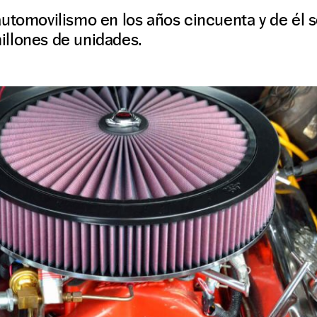
utomovilismo en los años cincuenta y de él 
llones de unidades.